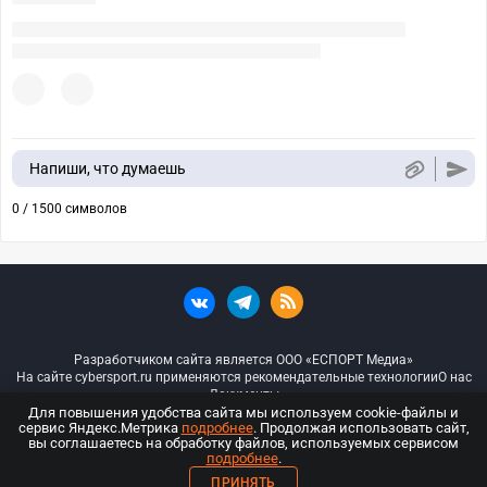
Напиши, что думаешь
0 / 1500 символов
Разработчиком сайта является ООО «ЕСПОРТ Медиа»
На сайте cybersport.ru применяются рекомендательные технологии
О нас
Документы
Для повышения удобства сайта мы используем cookie-файлы и
сервис Яндекс.Метрика
подробнее
. Продолжая использовать сайт,
© ООО «Киберспорт.ру» — Все права защищены
вы соглашаетесь на обработку файлов, используемых сервисом
подробнее
.
18+
ПРИНЯТЬ