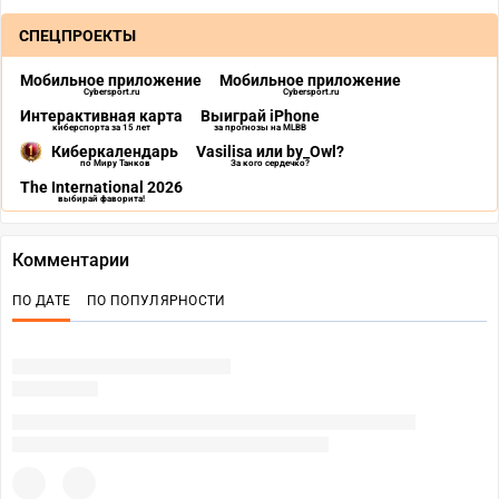
СПЕЦПРОЕКТЫ
Мобильное приложение
Мобильное приложение
Cybersport.ru
Cybersport.ru
Интерактивная карта
Выиграй iPhone
киберспорта за 15 лет
за прогнозы на MLBB
Киберкалендарь
Vasilisa или by_Owl?
по Миру Танков
За кого сердечко?
The International 2026
выбирай фаворита!
Комментарии
ПО ДАТЕ
ПО ПОПУЛЯРНОСТИ