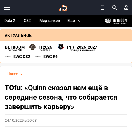
Dota 2
CS2
Мир танков
Еще
АКТУАЛЬНОЕ
BETBOOM
TI 2026
РПЛ 2026-2027
Реклама 18+
по Dota 2
таблица и расписание
EWC CS2
EWC R6
Новость
TOfu: «Quinn сказал нам ещё в
середине сезона, что собирается
завершить карьеру»
24.10.2025 в 20:08