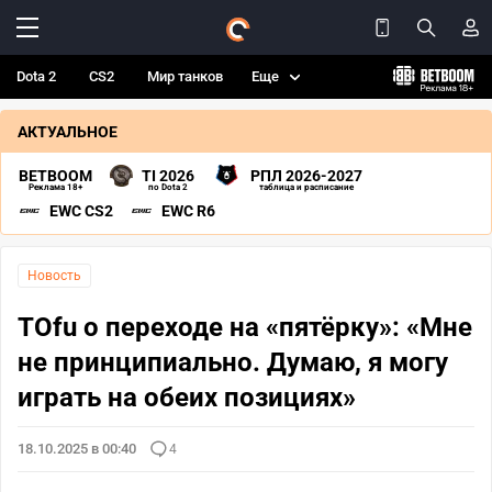
Dota 2
CS2
Мир танков
Еще
АКТУАЛЬНОЕ
BETBOOM
TI 2026
РПЛ 2026-2027
Реклама 18+
по Dota 2
таблица и расписание
EWC CS2
EWC R6
Новость
TOfu о переходе на «пятёрку»: «Мне
не принципиально. Думаю, я могу
играть на обеих позициях»
18.10.2025 в 00:40
4