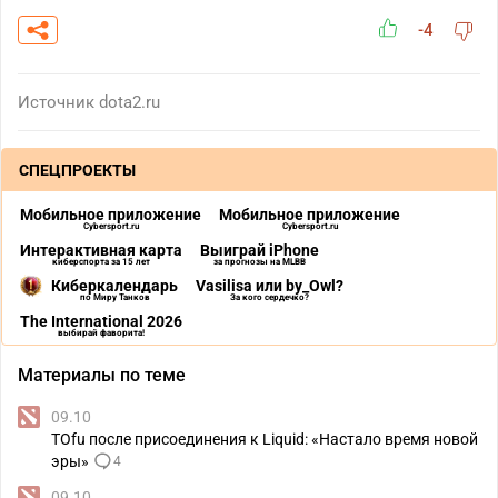
-4
Источник
dota2.ru
СПЕЦПРОЕКТЫ
Мобильное приложение
Мобильное приложение
Cybersport.ru
Cybersport.ru
Интерактивная карта
Выиграй iPhone
киберспорта за 15 лет
за прогнозы на MLBB
Киберкалендарь
Vasilisa или by_Owl?
по Миру Танков
За кого сердечко?
The International 2026
выбирай фаворита!
Материалы по теме
09.10
TOfu после присоединения к Liquid: «Настало время новой
эры»
4
09.10