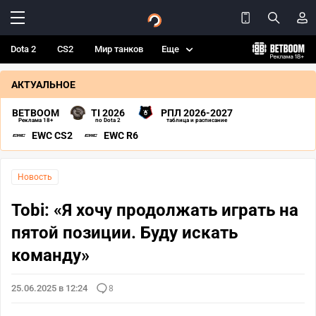
Dota 2
CS2
Мир танков
Еще
АКТУАЛЬНОЕ
BETBOOM
TI 2026
РПЛ 2026-2027
Реклама 18+
по Dota 2
таблица и расписание
EWC CS2
EWC R6
Новость
Tobi: «Я хочу продолжать играть на
пятой позиции. Буду искать
команду»
25.06.2025 в 12:24
8