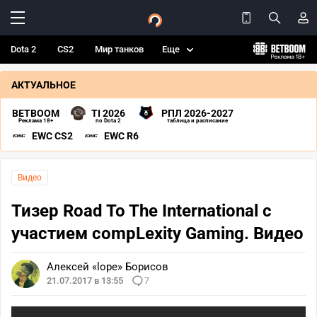
Dota 2
CS2
Мир танков
Еще
АКТУАЛЬНОЕ
BETBOOM
TI 2026
РПЛ 2026-2027
Реклама 18+
по Dota 2
таблица и расписание
EWC CS2
EWC R6
Видео
Тизер Road To The International с
участием compLexity Gaming. Видео
Алексей «lope» Борисов
21.07.2017 в 13:55
7