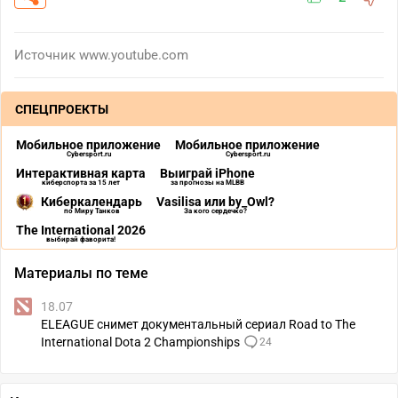
Источник
www.youtube.com
СПЕЦПРОЕКТЫ
Мобильное приложение
Мобильное приложение
Cybersport.ru
Cybersport.ru
Интерактивная карта
Выиграй iPhone
киберспорта за 15 лет
за прогнозы на MLBB
Киберкалендарь
Vasilisa или by_Owl?
по Миру Танков
За кого сердечко?
The International 2026
выбирай фаворита!
Материалы по теме
18.07
ELEAGUE снимет документальный сериал Road to The
International Dota 2 Championships
24