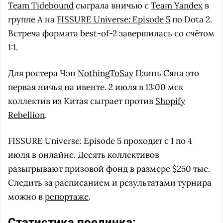
Team Tidebound
сыграла вничью с
Team Yandex
в
группе A на
FISSURE Universe: Episode 5
по Dota 2.
Встреча формата best-of-2 завершилась со счётом
1:1.
Для ростера Чэн
NothingToSay
Цзинь Сяна это
первая ничья на ивенте. 2 июля в 13:00 мск
коллектив из Китая сыграет против
Shopify
Rebellion
.
FISSURE Universe: Episode 5 проходит с 1 по 4
июля в онлайне. Десять коллективов
разыгрывают призовой фонд в размере $250 тыс.
Следить за расписанием и результатами турнира
можно в
репортаже
.
Статистика поединка: