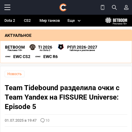
Dota 2
CS2
Мир танков
Еще
АКТУАЛЬНОЕ
BETBOOM
TI 2026
РПЛ 2026-2027
Реклама 18+
по Dota 2
таблица и расписание
EWC CS2
EWC R6
Новость
Team Tidebound разделила очки с
Team Yandex на FISSURE Universe:
Episode 5
01.07.2025 в 19:47
10