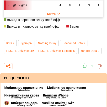
5
Nigma
4
0
1
3
1
Матчи
Выход в верхнюю сетку плей-офф
Выход в нижнюю сетку плей-офф
Вылет
Dota 2
Турниры
NothingToSay
Tidebound Dota 2
FISSURE Universe Ep5 — FISSURE Universe: Episode 5
Yandex Dota 2
1
СПЕЦПРОЕКТЫ
Мобильное приложение
Мобильное приложение
Cybersport.ru
Cybersport.ru
Интерактивная карта
Выиграй iPhone
киберспорта за 15 лет
за прогнозы на MLBB
Киберкалендарь
Vasilisa или by_Owl?
по Миру Танков
За кого сердечко?