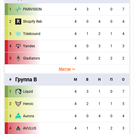
1
PARIVISION
4
3
1
0
7
2
Shopify Reb
4
0
4
0
4
3
Tidebound
4
1
2
1
4
4
Yandex
4
0
3
1
3
5
Gladiators
4
0
2
2
2
Матчи
Группа B
#
M
В
Н
П
О
1
Liquid
4
3
1
0
7
2
Heroic
4
2
1
1
5
3
Aurora
4
0
4
0
4
4
AVULUS
4
1
1
2
3