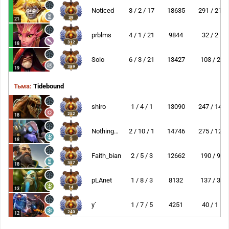
Noticed
3 / 2 / 17
18635
291 / 21
39
21
prblms
4 / 1 / 21
9844
32 / 2
312
18
Solo
6 / 3 / 21
13427
103 / 2
389
19
Тьма:
Tidebound
shiro
1 / 4 / 1
13090
247 / 14
252
18
NothingToSay
2 / 10 / 1
14746
275 / 12
5
18
Faith_bian
2 / 5 / 3
12662
190 / 9
357
18
pLAnet
1 / 8 / 3
8132
137 / 3
14
13
y`
1 / 7 / 5
4251
40 / 1
240
12