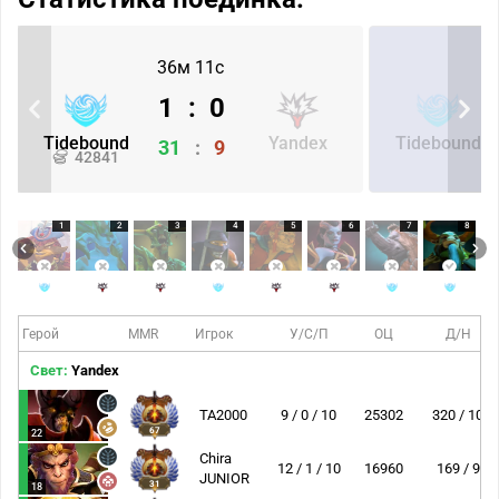
36м 11с
1
:
0
Tidebound
Yandex
Tidebound
31
:
9
42841
1
2
3
4
5
6
7
8
Герой
MMR
Игрок
У/С/П
ОЦ
Д/Н
Свет:
Yandex
TA2000
9 / 0 / 10
25302
320 / 10
67
22
Chira
12 / 1 / 10
16960
169 / 9
JUNIOR
31
18