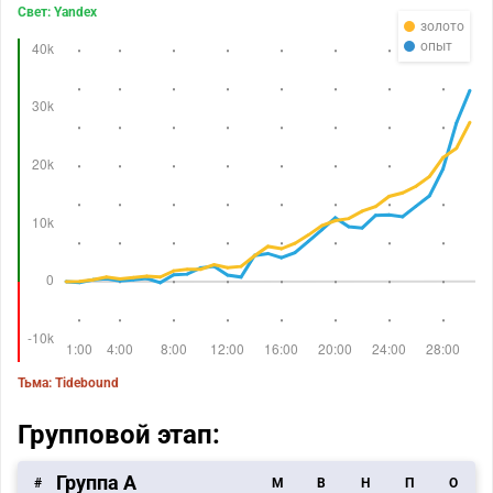
Свет: Yandex
золото
опыт
Тьма: Tidebound
Групповой этап:
Группа A
#
M
В
Н
П
О