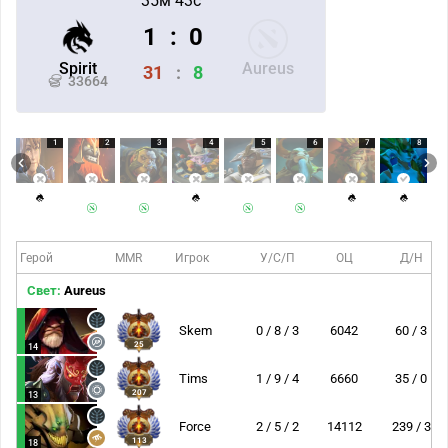
35м 43с
1
:
0
Spirit
Aureus
31
:
8
33664
1
2
3
4
5
6
7
8
Герой
MMR
Игрок
У/С/П
ОЦ
Д/Н
Свет:
Aureus
Skem
0 / 8 / 3
6042
60 / 3
25
14
Tims
1 / 9 / 4
6660
35 / 0
207
13
Force
2 / 5 / 2
14112
239 / 3
113
18