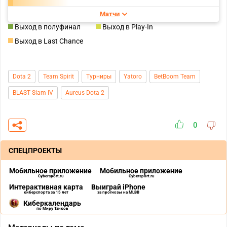
Матчи
Выход в полуфинал
Выход в Play-In
Выход в Last Chance
Dota 2
Team Spirit
Турниры
Yatoro
BetBoom Team
BLAST Slam IV
Aureus Dota 2
0
СПЕЦПРОЕКТЫ
Мобильное приложение
Мобильное приложение
Cybersport.ru
Cybersport.ru
Интерактивная карта
Выиграй iPhone
киберспорта за 15 лет
за прогнозы на MLBB
Киберкалендарь
по Миру Танков