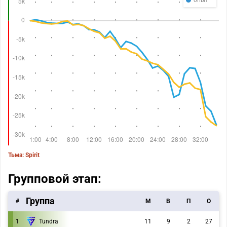
опыт
Тьма: Spirit
Групповой этап:
Группа
#
M
В
П
О
1
Tundra
11
9
2
27