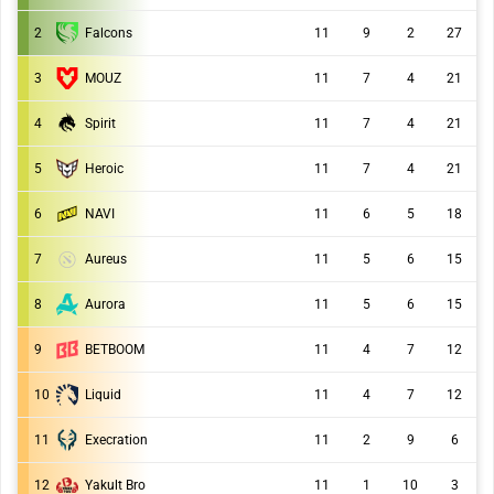
2
Falcons
11
9
2
27
3
MOUZ
11
7
4
21
4
Spirit
11
7
4
21
5
Heroic
11
7
4
21
6
NAVI
11
6
5
18
7
Aureus
11
5
6
15
8
Aurora
11
5
6
15
9
BETBOOM
11
4
7
12
10
Liquid
11
4
7
12
11
Execration
11
2
9
6
12
Yakult Bro
11
1
10
3