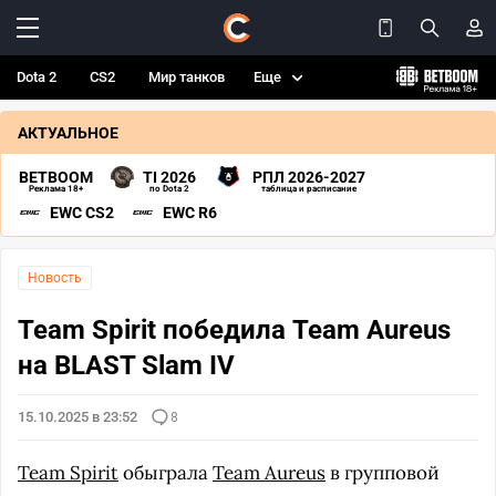
Dota 2
CS2
Мир танков
Еще
АКТУАЛЬНОЕ
BETBOOM
TI 2026
РПЛ 2026-2027
Реклама 18+
по Dota 2
таблица и расписание
EWC CS2
EWC R6
Новость
Team Spirit победила Team Aureus
на BLAST Slam IV
15.10.2025 в 23:52
8
Team Spirit
обыграла
Team Aureus
в групповой