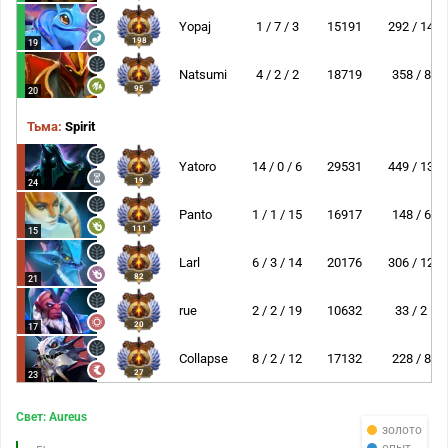
Yopaj
1 / 7 / 3
15191
292 / 14
198
19
Natsumi
4 / 2 / 2
18719
358 / 8
95
20
Тьма:
Spirit
Yatoro
14 / 0 / 6
29531
449 / 13
19
24
Panto
1 / 1 / 15
16917
148 / 6
111
15
Larl
6 / 3 / 14
20176
306 / 12
82
21
rue
2 / 2 / 19
10632
33 / 2
20
17
Collapse
8 / 2 / 12
17132
228 / 8
27
23
Свет: Aureus
золото