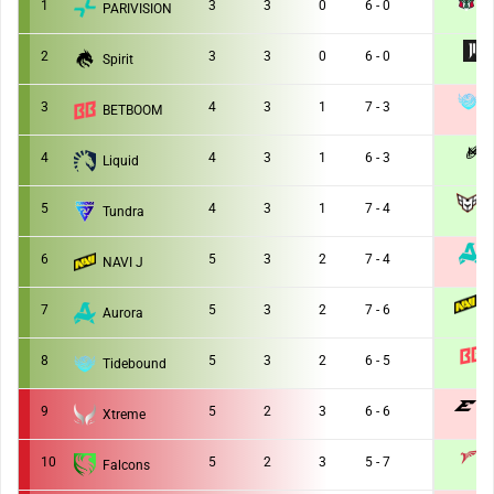
A
1
3
3
0
6 - 0
PARIVISION
2 :
2
3
3
0
6 - 0
Spirit
2 :
T
3
4
3
1
7 - 3
BETBOOM
1 :
4
4
3
1
6 - 3
Liquid
2 :
H
5
4
3
1
7 - 4
Tundra
2 :
6
5
3
2
7 - 4
NAVI J
1 :
N
7
5
3
2
7 - 6
Aurora
2 :
8
5
3
2
6 - 5
Tidebound
2 :
E
9
5
2
3
6 - 6
Xtreme
1 :
10
5
2
3
5 - 7
Falcons
2 :