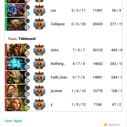
82
23
rue
5 / 3 / 11
11431
56 / 3
20
18
Collapse
0 / 3 / 20
20420
277 / 19
27
22
Тьма:
Tidebound
shiro
7 / 3 / 7
20125
403 / 9
252
22
NothingToSay
4 / 7 / 4
14632
242 / 10
5
19
Faith_bian
5 / 7 / 6
14891
244 / 1
357
18
pLAnet
1 / 6 / 10
10775
108 / 1
14
17
y`
1 / 5 / 12
7168
67 / 2
240
16
Свет: Spirit
золото