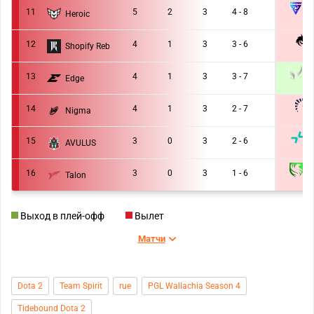
T
11
5
2
3
4 - 8
Heroic
0 :
12
4
1
3
3 - 6
Shopify Reb
0 :
X
13
4
1
3
3 - 7
Edge
2 :
14
4
1
3
2 - 7
Nigma
0 :
P
15
3
0
3
2 - 6
AVULUS
0 :
F
16
3
0
3
1 - 6
Talon
1 :
Выход в плей-офф
Вылет
Матчи
Dota 2
Team Spirit
rue
PGL Wallachia Season 4
Tidebound Dota 2