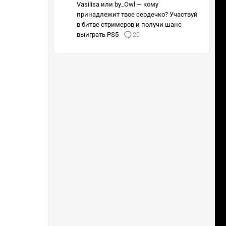
Vasilisa или by_Owl — кому
принадлежит твое сердечко? Участвуй
в битве стримеров и получи шанс
выиграть PS5
20