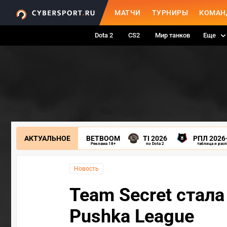
МАТЧИ
ТУРНИРЫ
КОМАН
Dota 2
CS2
Мир танков
Еще
АКТУАЛЬНОЕ
BETBOOM
TI 2026
РПЛ 2026
Реклама 18+
по Dota 2
таблица и рас
Новость
Team Secret стал
Pushka League