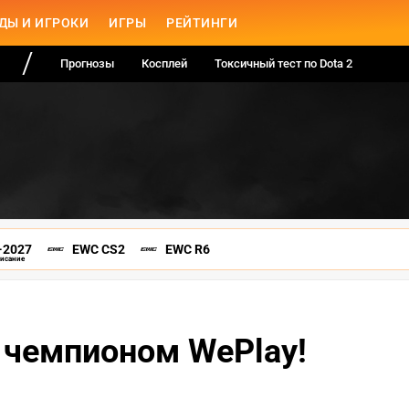
ДЫ И ИГРОКИ
ИГРЫ
РЕЙТИНГИ
Прогнозы
Косплей
Токсичный тест по Dota 2
-2027
EWC CS2
EWC R6
писание
а чемпионом WePlay!