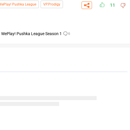
WePlay! Pushka League
VP.Prodigy
11
 WePlay! Pushka League Season 1
6
СКАЧАТЬ НА
СК
ЙТИ
ВЫБРАТЬ
ANDROID