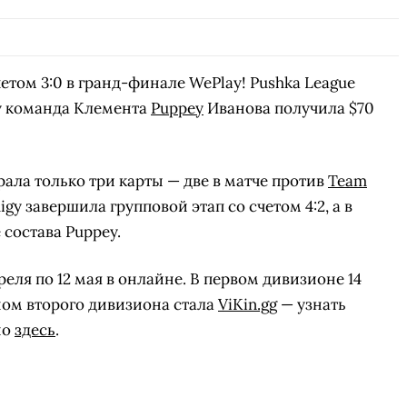
етом 3:0 в гранд-финале WePlay! Pushka League
ду команда
Клемента
Puppey
Иванова получила $70
рала только три карты — две в матче против
Team
digy завершила групповой этап со счетом 4:2, а в
состава Puppey.
реля по 12 мая в онлайне. В первом дивизионе 14
ном второго дивизиона стала
ViKin.gg
— узнать
но
здесь
.