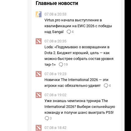
Главные новости
07.08 в 20:53
Virtus.pro начала выступление в
квалификации на EWC 2026 с победы
над Sangal
4
07.08 в 20:35
Loda: «Подумываю о возвращении в
Dota 2. Бюджет хороший, цель — как
можно быстрее собрать состав уровня
тир-1»
19
07.08 в 19:23
Новички The International 2026 — эти
игроки нас обязательно удивят
4
07.08 в 19:02
Уже знаешь чемпиона турнира The
International 2026? Выбери сильнейшую
команду и получи шанс выиграть PS5!
3
07.08 в 18:42