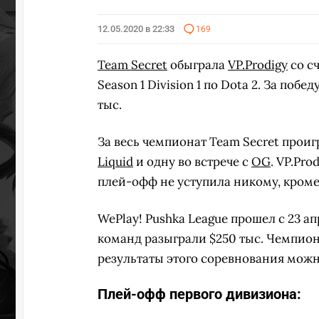
12.05.2020 в 22:33
169
Team Secret
обыграла
VP.Prodigy
со сч
Season 1 Division 1 по Dota 2. За побе
тыс.
За весь чемпионат Team Secret проиг
Liquid
и одну во встрече с
OG
. VP.Pro
плей-офф не уступила никому, кроме 
WePlay! Pushka League прошел с 23 ап
команд разыграли $250 тыс. Чемпио
результаты этого соревнования мож
Плей-офф первого дивизиона: