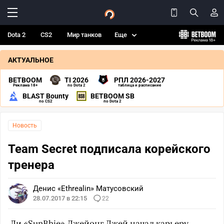
Dota 2
CS2
Мир танков
Еще
АКТУАЛЬНОЕ
BETBOOM
TI 2026
РПЛ 2026-2027
Реклама 18+
по Dota 2
таблица и расписание
BLAST Bounty
BETBOOM SB
по CS2
по Dota 2
Новость
Team Secret подписала корейского
тренера
Денис «Ethrealin» Матусовский
28.07.2017 в 22:15
22
Ли «
SunBhie
» Джейонг Джей начал карьеру