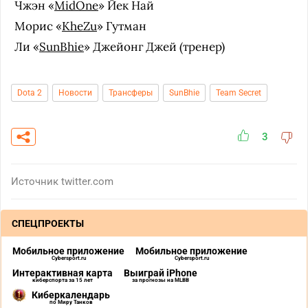
Чжэн «
MidOne
» Йек Най
Морис «
KheZu
» Гутман
Ли «
SunBhie
» Джейонг Джей (тренер)
Dota 2
Новости
Трансферы
SunBhie
Team Secret
3
Источник
twitter.com
СПЕЦПРОЕКТЫ
Мобильное приложение
Мобильное приложение
Cybersport.ru
Cybersport.ru
Интерактивная карта
Выиграй iPhone
киберспорта за 15 лет
за прогнозы на MLBB
Киберкалендарь
по Миру Танков