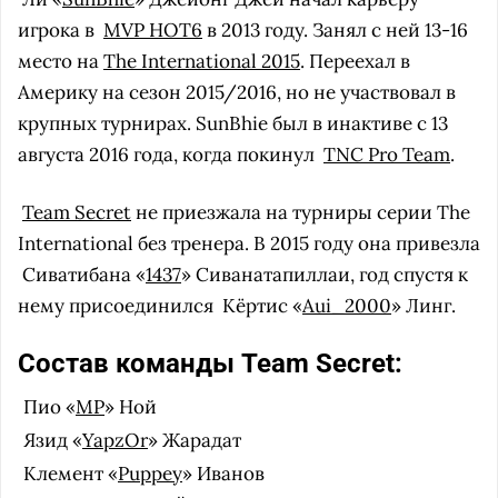
игрока в
MVP HOT6
в 2013 году. Занял с ней 13-16
место на
The International 2015
. Переехал в
Америку на сезон 2015/2016, но не участвовал в
крупных турнирах. SunBhie был в инактиве с 13
августа 2016 года, когда покинул
TNC Pro Team
.
Team Secret
не приезжала на турниры серии The
International без тренера. В 2015 году она привезла
Сиватибана «
1437
» Сиванатапиллаи, год спустя к
нему присоединился
Кёртис «
Aui_2000
» Линг.
Состав команды Team Secret:
Пио «
MP
» Ной
Язид «
YapzOr
» Жарадат
Клемент «
Puppey
» Иванов