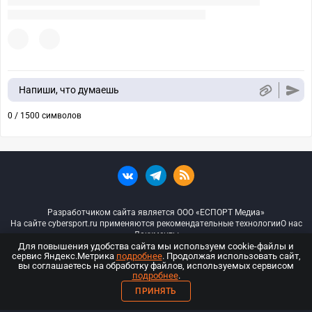
Напиши, что думаешь
0 / 1500 символов
Разработчиком сайта является ООО «ЕСПОРТ Медиа»
На сайте cybersport.ru применяются рекомендательные технологии
О нас
Документы
Для повышения удобства сайта мы используем cookie-файлы и
сервис Яндекс.Метрика
подробнее
. Продолжая использовать сайт,
© ООО «Киберспорт.ру» — Все права защищены
вы соглашаетесь на обработку файлов, используемых сервисом
подробнее
.
18+
ПРИНЯТЬ
ООО «Киберспорт.ру». Свидетельство о регистрации средств массовой