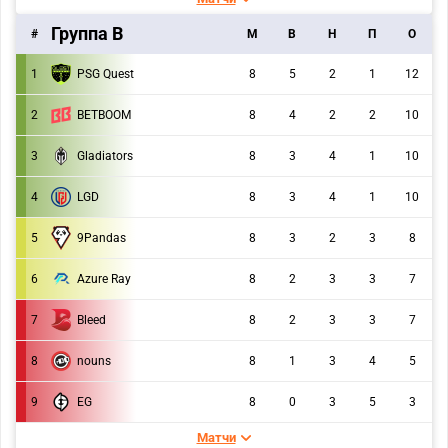
Группа B
#
M
В
Н
П
О
1
PSG Quest
8
5
2
1
12
2
BETBOOM
8
4
2
2
10
3
Gladiators
8
3
4
1
10
4
LGD
8
3
4
1
10
9Pandas
5
8
3
2
3
8
6
Azure Ray
8
2
3
3
7
Bleed
7
8
2
3
3
7
8
nouns
8
1
3
4
5
9
EG
8
0
3
5
3
Матчи