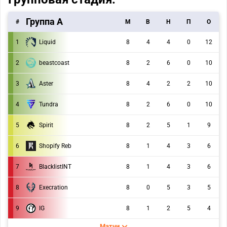
Группа А
#
M
В
Н
П
О
1
Liquid
8
4
4
0
12
2
beastcoast
8
2
6
0
10
3
Aster
8
4
2
2
10
4
Tundra
8
2
6
0
10
5
Spirit
8
2
5
1
9
6
Shopify Reb
8
1
4
3
6
7
BlacklistINT
8
1
4
3
6
8
Execration
8
0
5
3
5
9
IG
8
1
2
5
4
Матчи