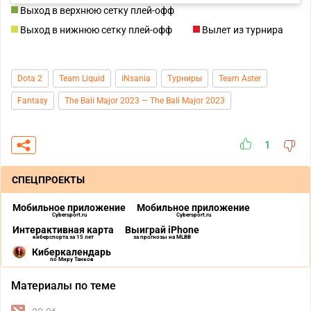
Выход в верхнюю сетку плей-офф
Выход в нижнюю сетку плей-офф
Вылет из турнира
Dota 2
Team Liquid
iNsania
Турниры
Team Aster
Fantasy
The Bali Major 2023 — The Bali Major 2023
1
СПЕЦПРОЕКТЫ
Мобильное приложение
Мобильное приложение
Cybersport.ru
Cybersport.ru
Интерактивная карта
Выиграй iPhone
киберспорта за 15 лет
за прогнозы на MLBB
Киберкалендарь
по Миру Танков
Материалы по теме