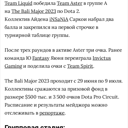
Team Liquid
победила
Team Aster
в группе А
на
The Bali Major 2023
по Dota 2.
Коллектив Айдена
iNSaNiA
Саркои набрал два
балла и закрепился на первой строчке в
турнирной таблице группы.
После трех раундов в активе Aster три очка. Ранее
команда Ю
Fantasy
Яюня переиграла
Invictus
Gaming
и поделила очки с
Team Spirit
.
The Bali Major 2023 проходит с 29 июня по 9 июля.
Коллективы сражаются за призовой фонд в
размере $500 тыс. и 3 500 очков Dota Pro Circuit.
Расписание и результаты мейджора можно
отслеживать в
репортаже
.
Групповая стадия: