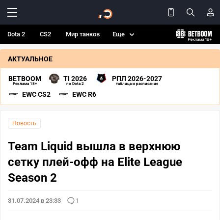
Dota 2
CS2
Мир танков
Еще
АКТУАЛЬНОЕ
BETBOOM
TI 2026
РПЛ 2026-2027
Реклама 18+
по Dota 2
таблица и расписание
EWC CS2
EWC R6
Новость
Team Liquid вышла в верхнюю
сетку плей-офф на Elite League
Season 2
31.07.2024 в 23:33
1