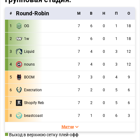
Round-Robin
#
M
В
Н
П
О
1
OG
7
6
0
1
18
2
1w
7
6
0
1
18
3
Liquid
7
4
0
3
12
4
nouns
7
4
0
3
12
5
BOOM
7
3
0
4
9
6
Execration
7
2
0
5
6
7
Shopify Reb
7
2
0
5
6
8
beastcoast
7
1
0
6
3
Матчи
Выход в верхнюю сетку плей-офф