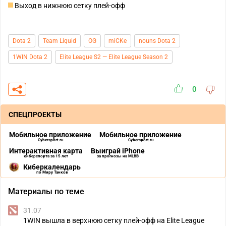
Выход в нижнюю сетку плей-офф
Dota 2
Team Liquid
OG
miCKe
nouns Dota 2
1WIN Dota 2
Elite League S2 — Elite League Season 2
0
СПЕЦПРОЕКТЫ
Мобильное приложение
Мобильное приложение
Cybersport.ru
Cybersport.ru
Интерактивная карта
Выиграй iPhone
киберспорта за 15 лет
за прогнозы на MLBB
Киберкалендарь
по Миру Танков
Материалы по теме
31.07
1WIN вышла в верхнюю сетку плей-офф на Elite League