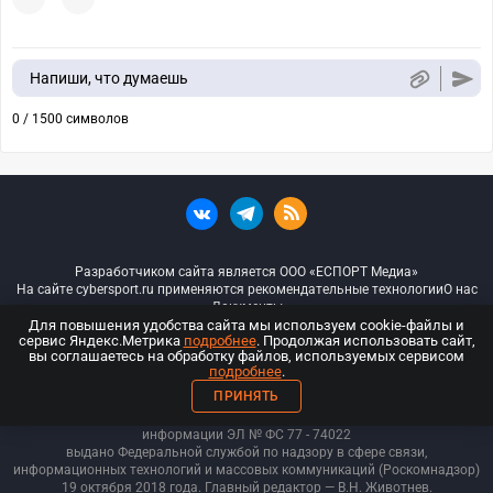
Напиши, что думаешь
0 / 1500 символов
Разработчиком сайта является ООО «ЕСПОРТ Медиа»
На сайте cybersport.ru применяются рекомендательные технологии
О нас
Документы
Для повышения удобства сайта мы используем cookie-файлы и
сервис Яндекс.Метрика
подробнее
. Продолжая использовать сайт,
© ООО «Киберспорт.ру» — Все права защищены
вы соглашаетесь на обработку файлов, используемых сервисом
подробнее
.
18+
ПРИНЯТЬ
ООО «Киберспорт.ру». Свидетельство о регистрации средств массовой
информации ЭЛ № ФС 77 - 74
022
выдано Федеральной службой по надзору в сфере связи,
информационных технологий и массовых коммуникаций (Роскомнадзор)
19 октября 2018 года. Главный редактор — В.Н. Животнев.