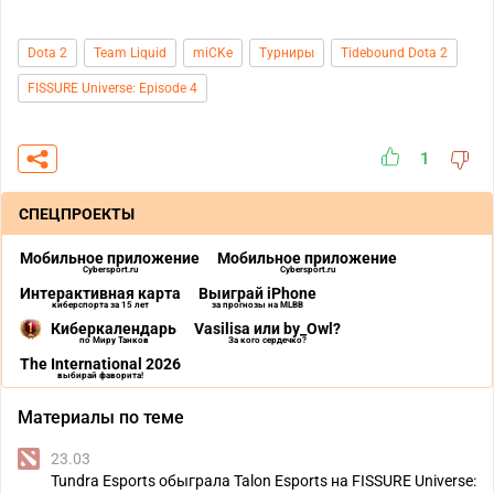
Dota 2
Team Liquid
miCKe
Турниры
Tidebound Dota 2
FISSURE Universe: Episode 4
1
СПЕЦПРОЕКТЫ
Мобильное приложение
Мобильное приложение
Cybersport.ru
Cybersport.ru
Интерактивная карта
Выиграй iPhone
киберспорта за 15 лет
за прогнозы на MLBB
Киберкалендарь
Vasilisa или by_Owl?
по Миру Танков
За кого сердечко?
The International 2026
выбирай фаворита!
Материалы по теме
23.03
Tundra Esports обыграла Talon Esports на FISSURE Universe: