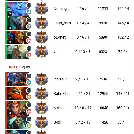
NothingToSay
2 / 6 / 2
11211
164 / 4
5
14
Faith_bian
1 / 4 / 4
8876
146 / 4
357
15
pLAnet
0 / 6 / 1
5890
102 / 2
14
11
y`
0 / 10 / 3
6023
70 / 4
240
8
Тьма:
Liquid
iNSaNiA
2 / 1 / 15
7636
50 / 1
391
13
SabeRLight-
5 / 1 / 21
12955
148 / 16
23
16
Nisha
13 / 0 / 12
16048
169 / 14
213
18
Boxi
6 / 2 / 18
11428
63 / 11
271
15