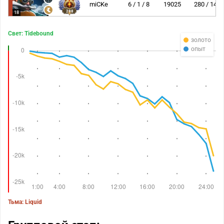
miCKe
6 / 1 / 8
19025
280 / 14
288
18
Свет: Tidebound
золото
опыт
Тьма: Liquid