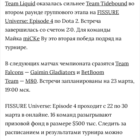
Team Liquid
оказалась сильнее
Team Tidebound
во
втором раунде группового этапа на
FISSURE
Universe: Episode 4
по Dota 2. Встреча
завершилась со счетом 2:0. Для команды
Майка
miCKe
Ву это вторая победа подряд на
турнире.
В следующих матчах чемпионата сразятся
Team
Falcons
—
Gaimin Gladiators
и
BetBoom
Team
—
M80
. Встречи запланированы на 23 марта,
19:00 мск.
FISSURE Universe: Episode 4 проходит с 22 по 30
марта в онлайне. 16 команд разыгрывают
призовой фонд в размере $500 тыс. Следить за
расписанием и результатами турнира можно