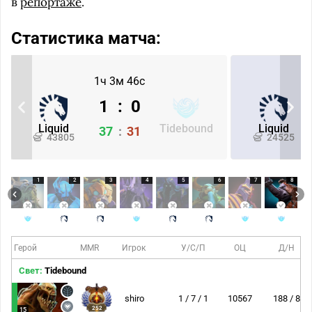
в
репортаже
.
Статистика матча:
1ч 3м 46с
1
:
0
Liquid
Tidebound
Liquid
37
:
31
43805
24525
1
2
3
4
5
6
7
8
Герой
MMR
Игрок
У/С/П
ОЦ
Д/Н
Свет:
Tidebound
shiro
1 / 7 / 1
10567
188 / 8
252
15