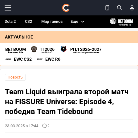
Dota 2
CS2
Мир танков
Еще
АКТУАЛЬНОЕ
BETBOOM
TI 2026
РПЛ 2026-2027
Реклама 18+
по Dota 2
таблица и расписание
EWC CS2
EWC R6
Новость
Team Liquid выиграла второй матч
на FISSURE Universe: Episode 4,
победив Team Tidebound
23.03.2025 в 17:44
2