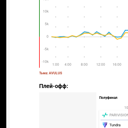
Тьма: AVULUS
Плей-офф:
Полуфинал
10
PARIVISIO
Tundra