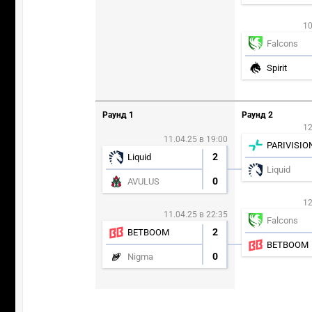
10
Falcons
Spirit
Раунд 1
Раунд 2
12
11.04.25 в 19:00
PARIVISIO
2
Liquid
Liquid
0
AVULUS
12
11.04.25 в 22:35
Falcons
2
BETBOOM
BETBOOM
0
Nigma