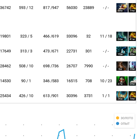
36742
593 / 12
817 /947
56030
23889
- / -
48м
19м
19801
323 / 5
466 /619
33096
32
11 / 18
24м
41м
17649
313 / 3
473 /671
22731
301
- / -
15м
38м
28462
508 / 10
698 /736
26707
7990
- / -
6м
20м
14530
90 / 1
346 /583
16515
708
10 / 23
37м
28м
25434
426 / 10
613 /901
30396
3731
1 / 1
26м
18м
золото
опыт