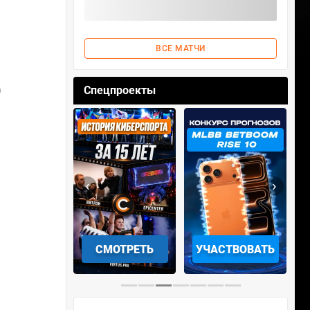
ВСЕ МАТЧИ
15
16
17
18
19
20
21
22
23
Спецпроекты
Предметы
НП
Шард
‹
›
15м
32м
47м
22м
32м
11м
7м
11м
АЧАТЬ НА
СМОТРЕТЬ
УЧАСТВОВАТЬ
IOS
11м
35м
25м
34м
+1
24м
48м
9м
41м