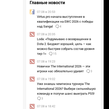
Главные новости
26м
31м
37м
21м
07.08 в 20:53
Virtus.pro начала выступление в
квалификации на EWC 2026 с победы
над Sangal
4
13м
29м
1м
07.08 в 20:35
Loda: «Подумываю о возвращении в
+2
28м
10м
35м
Dota 2. Бюджет хороший, цель — как
можно быстрее собрать состав уровня
тир-1»
15
29м
36м
24м
41м
07.08 в 19:23
+2
Новички The International 2026 — эти
12м
20м
12м
игроки нас обязательно удивят
3
46м
31м
39м
11м
07.08 в 19:02
Уже знаешь чемпиона турнира The
International 2026? Выбери сильнейшую
команду и получи шанс выиграть PS5!
3
07.08 в 18:42