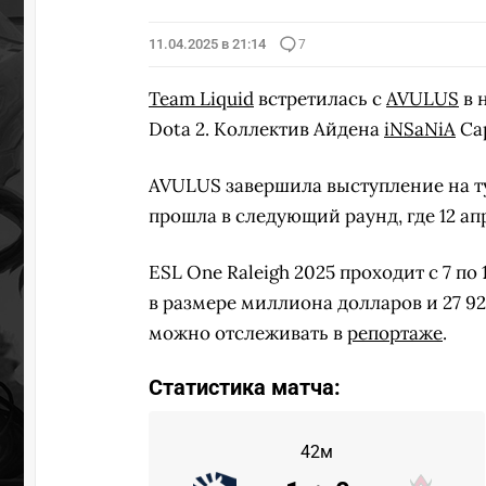
11.04.2025 в 21:14
7
Team Liquid
встретилась с
AVULUS
в 
Dota 2. Коллектив Айдена
iNSaNiA
Сар
AVULUS завершила выступление на тур
прошла в следующий раунд, где 12 апр
ESL One Raleigh 2025 проходит с 7 п
в размере миллиона долларов и 27 9
можно отслеживать в
репортаже
.
Статистика матча:
42м