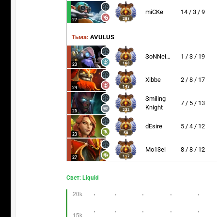
miCKe
14 / 3 / 9
288
27
Тьма:
AVULUS
SoNNeikO
1 / 3 / 19
168
23
Xibbe
2 / 8 / 17
143
24
Smiling
7 / 5 / 13
Knight
232
25
dEsire
5 / 4 / 12
58
23
Mo13ei
8 / 8 / 12
117
27
Свет: Liquid