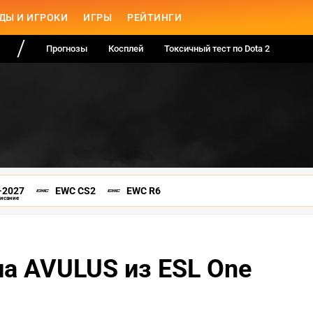
ДЫ И ИГРОКИ
ИГРЫ
РЕЙТИНГИ
Прогнозы
Косплей
Токсичный тест по Dota 2
-2027
EWC CS2
EWC R6
писание
ла AVULUS из ESL One