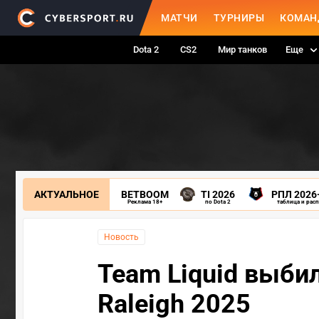
МАТЧИ
ТУРНИРЫ
КОМАН
Dota 2
CS2
Мир танков
Еще
АКТУАЛЬНОЕ
BETBOOM
TI 2026
РПЛ 2026
Реклама 18+
по Dota 2
таблица и рас
Новость
Team Liquid выби
Raleigh 2025