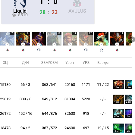
1
:
0
Liquid
AVULUS
28
:
23
8510
7
8
9
10
11
12
13
14
ОЦ
Д/Н
ЗВМ/ОВМ
Урон
УРЗ
Варды
15180
66 / 3
363 /641
20163
1171
11 / 22
24м
13м
22819
339 / 8
549 /812
31394
5223
- / -
16м
24м
СКАЧАТЬ НА
СК
ЙТИ
ВЫБРАТЬ
ANDROID
26172
452 / 16
644 /876
32603
918
- / -
46м
6м
13473
94 / 2
367 /572
24600
697
12 / 15
8м
0м