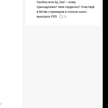
Vasilisa или by_Owl — кому
принадлежит твое сердечко? Участвуй
в битве стримеров и получи шанс
выиграть PS5
16
Гранд-финал
 22:35