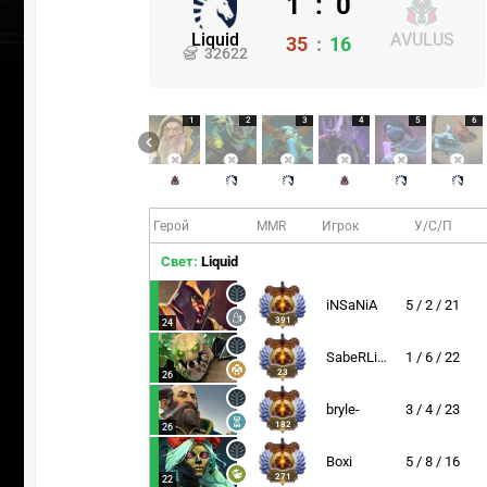
1
:
0
Liquid
AVULUS
35
:
16
32622
1
2
3
4
5
6
Герой
MMR
Игрок
У/С/П
Свет:
Liquid
iNSaNiA
5 / 2 / 21
391
24
SabeRLight-
1 / 6 / 22
23
26
ПЕРЕ
bryle-
3 / 4 / 23
182
26
Boxi
5 / 8 / 16
271
22