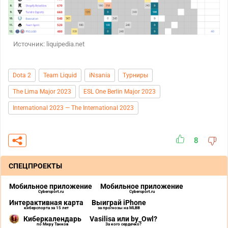
Источник: liquipedia.net
Dota 2
Team Liquid
iNsania
Турниры
The Lima Major 2023
ESL One Berlin Major 2023
International 2023 — The International 2023
8
СПЕЦПРОЕКТЫ
Мобильное приложение
Мобильное приложение
Cybersport.ru
Cybersport.ru
Интерактивная карта
Выиграй iPhone
киберспорта за 15 лет
за прогнозы на MLBB
Киберкалендарь
Vasilisa или by_Owl?
по Миру Танков
За кого сердечко?