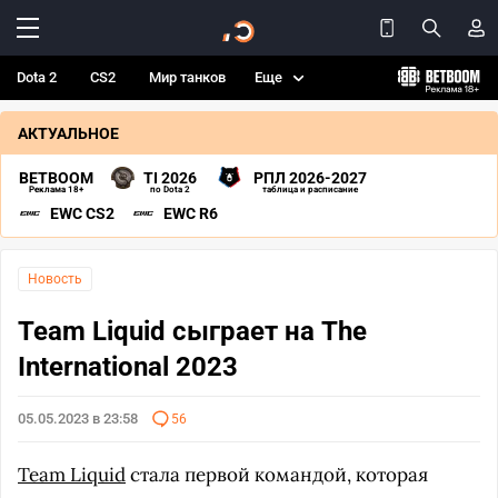
Dota 2
CS2
Мир танков
Еще
АКТУАЛЬНОЕ
BETBOOM
TI 2026
РПЛ 2026-2027
Реклама 18+
по Dota 2
таблица и расписание
EWC CS2
EWC R6
Новость
Team Liquid сыграет на The
International 2023
05.05.2023 в 23:58
56
Team Liquid
стала первой командой, которая