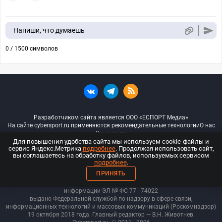
Напиши, что думаешь
0 / 1500 символов
Разработчиком сайта является ООО «ЕСПОРТ Медиа»
На сайте cybersport.ru применяются рекомендательные технологии
О нас
Документы
Для повышения удобства сайта мы используем cookie-файлы и
сервис Яндекс.Метрика
подробнее
. Продолжая использовать сайт,
© ООО «Киберспорт.ру» — Все права защищены
вы соглашаетесь на обработку файлов, используемых сервисом
подробнее
.
18+
ПРИНЯТЬ
ООО «Киберспорт.ру». Свидетельство о регистрации средств массовой
информации ЭЛ № ФС 77 - 74
022
выдано Федеральной службой по надзору в сфере связи,
информационных технологий и массовых коммуникаций (Роскомнадзор)
19 октября 2018 года. Главный редактор — В.Н. Животнев.