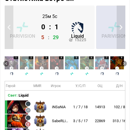
25м 5с
0
:
1
PARIVISION
Liquid
PARIVISION
5
:
29
15225
1
2
3
4
5
6
7
8
Герой
MMR
Игрок
У/С/П
ОЦ
Д/Н
Свет:
Liquid
iNSaNiA
1 / 7 / 18
14913
102 / 8
391
21
SabeRLight-
3 / 5 / 17
22869
313 / 16
23
25