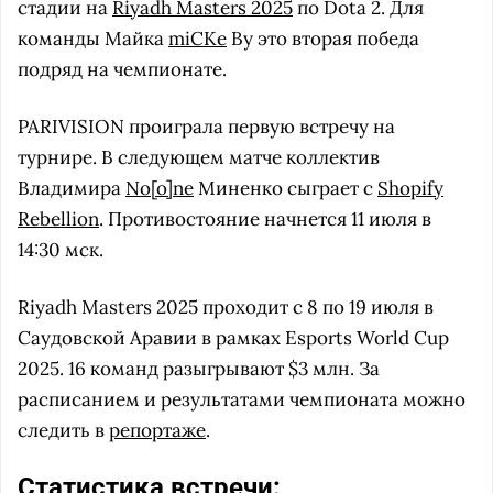
стадии на
Riyadh Masters 2025
по Dota 2. Для
команды Майка
miCKe
Ву это вторая победа
подряд на чемпионате.
PARIVISION проиграла первую встречу на
турнире. В следующем матче коллектив
Владимира
No[o]ne
Миненко сыграет с
Shopify
Rebellion
. Противостояние начнется 11 июля в
14:30 мск.
Riyadh Masters 2025 проходит с 8 по 19 июля в
Саудовской Аравии в рамках Esports World Cup
2025. 16 команд разыгрывают $3 млн. За
расписанием и результатами чемпионата можно
следить в
репортаже
.
Статистика встречи: