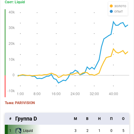
Свет: Liquid
золото
опыт
Тьма: PARIVISION
Группа D
#
M
В
Н
П
О
1
Liquid
3
2
1
0
5