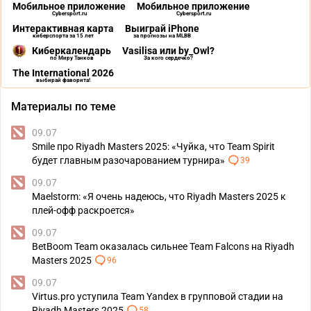
Мобильное приложение
Мобильное приложение
Cybersport.ru
Cybersport.ru
Интерактивная карта
Выиграй iPhone
киберспорта за 15 лет
за прогнозы на MLBB
Киберкалендарь
Vasilisa или by_Owl?
по Миру Танков
За кого сердечко?
The International 2026
выбирай фаворита!
Материалы по теме
09.07
Smile про Riyadh Masters 2025: «Чуйка, что Team Spirit
будет главным разочарованием турнира»
39
09.07
Maelstorm: «Я очень надеюсь, что Riyadh Masters 2025 к
плей-офф раскроется»
09.07
BetBoom Team оказалась сильнее Team Falcons на Riyadh
Masters 2025
96
09.07
Virtus.pro уступила Team Yandex в групповой стадии на
Riyadh Masters 2025
58