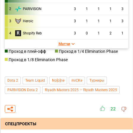
2
PARIVISION
3
1
1
1
3
3
Heroic
3
1
1
1
3
4
Shopify Reb
3
0
1
2
1
Матчи
Проход в плей-офф
Проход в 1/4 Elimination Phase
Проход в 1/8 Elimination Phase
Dota 2
Team Liquid
No[o]ne
miCKe
Турниры
PARIVISION Dota 2
Riyadh Masters 2025 — Riyadh Masters 2025
22
СПЕЦПРОЕКТЫ