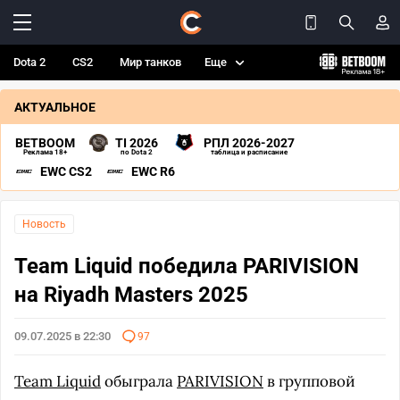
Dota 2
CS2
Мир танков
Еще
АКТУАЛЬНОЕ
BETBOOM
TI 2026
РПЛ 2026-2027
Реклама 18+
по Dota 2
таблица и расписание
EWC CS2
EWC R6
Новость
Team Liquid победила PARIVISION
на Riyadh Masters 2025
09.07.2025 в 22:30
97
Team Liquid
обыграла
PARIVISION
в групповой