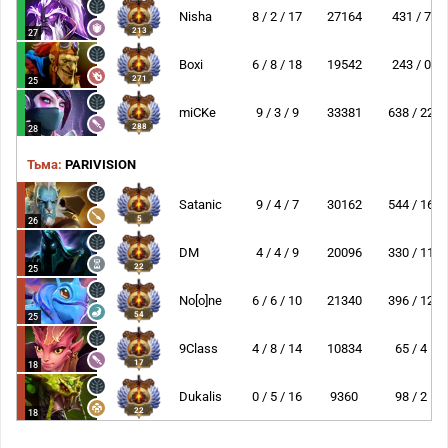
Nisha
8 / 2 / 17
27164
431 / 7
213
27
Boxi
6 / 8 / 18
19542
243 / 0
271
25
miCKe
9 / 3 / 9
33381
638 / 22
288
28
Тьма:
PARIVISION
Satanic
9 / 4 / 7
30162
544 / 16
5
26
DM
4 / 4 / 9
20096
330 / 11
22
25
No[o]ne
6 / 6 / 10
21340
396 / 12
54
25
9Class
4 / 8 / 14
10834
65 / 4
17
18
Dukalis
0 / 5 / 16
9360
98 / 2
22
18