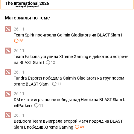
The International 2026
выбирай фаворита!
Материалы по теме
26.11
Team Spirit проиграла Gaimin Gladiators на BLAST Slam I
28
26.11
Team Falcons уступила Xtreme Gaming в дебютной встрече
на BLAST Slam I
12
26.11
Tundra Esports победила Gaimin Gladiators на групповом
этапе BLAST Slam I
11
26.11
DM в чате игры после победы над Heroic на BLAST Slam I:
«4Parker»
11
26.11
BetBoom Team выиграла второй матч подряд на BLAST
Slam I, победив Xtreme Gaming
49