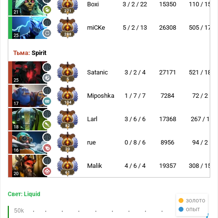
Boxi
3 / 2 / 22
15350
110 / 15
271
21
miCKe
5 / 2 / 13
26308
505 / 17
288
25
Тьма:
Spirit
Satanic
3 / 2 / 4
27171
521 / 18
5
25
Miposhka
1 / 7 / 7
7284
72 / 2
104
17
Larl
3 / 6 / 6
17368
267 / 1
82
18
rue
0 / 8 / 6
8956
94 / 2
20
16
Malik
4 / 6 / 4
19357
308 / 15
61
20
Свет: Liquid
золото
опыт