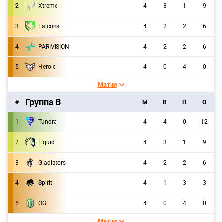
2
Xtreme
4
3
1
9
3
Falcons
4
2
2
6
4
PARIVISION
4
2
2
6
5
Heroic
4
0
4
0
Матчи
Группа В
#
M
В
П
О
1
Tundra
4
4
0
12
2
Liquid
4
3
1
9
3
Gladiators
4
2
2
6
4
Spirit
4
1
3
3
5
OG
4
0
4
0
Матчи