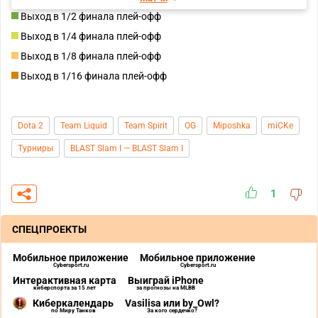
Выход в 1/2 финала плей-офф
Выход в 1/4 финала плей-офф
Выход в 1/8 финала плей-офф
Выход в 1/16 финала плей-офф
Dota 2
Team Liquid
Team Spirit
OG
Miposhka
miCKe
Турниры
BLAST Slam I — BLAST Slam I
1
СПЕЦПРОЕКТЫ
Мобильное приложение
Мобильное приложение
Cybersport.ru
Cybersport.ru
Интерактивная карта
Выиграй iPhone
киберспорта за 15 лет
за прогнозы на MLBB
Киберкалендарь
Vasilisa или by_Owl?
по Миру Танков
За кого сердечко?