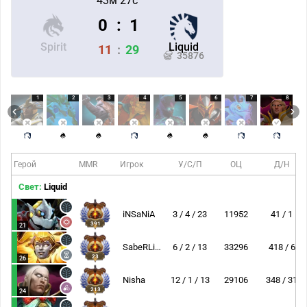
43м 27с
0
:
1
Spirit
Liquid
11
:
29
35876
1
2
3
4
5
6
7
8
Герой
MMR
Игрок
У/С/П
ОЦ
Д/Н
Свет:
Liquid
iNSaNiA
3 / 4 / 23
11952
41 / 1
391
21
SabeRLight-
6 / 2 / 13
33296
418 / 6
23
26
Nisha
12 / 1 / 13
29106
348 / 31
213
24