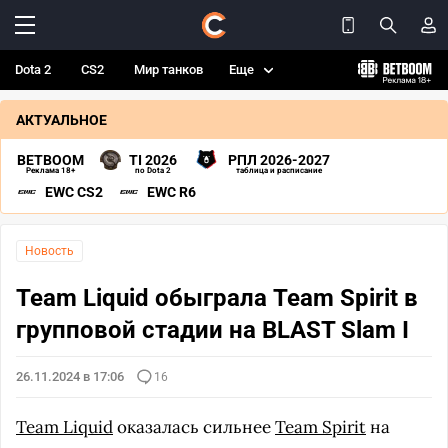
Dota 2
CS2
Мир танков
Еще
АКТУАЛЬНОЕ
BETBOOM
TI 2026
РПЛ 2026-2027
Реклама 18+
по Dota 2
таблица и расписание
EWC CS2
EWC R6
Новость
Team Liquid обыграла Team Spirit в
групповой стадии на BLAST Slam I
26.11.2024 в 17:06
16
Team Liquid
оказалась сильнее
Team Spirit
на