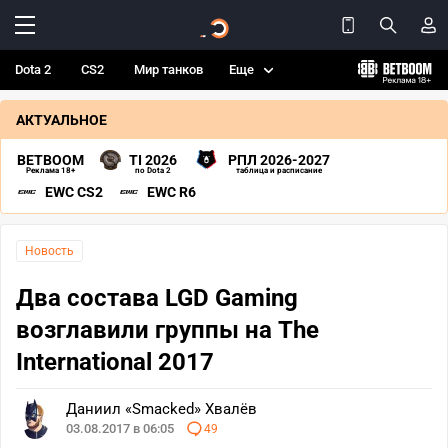
Dota 2
CS2
Мир танков
Еще
АКТУАЛЬНОЕ
BETBOOM
TI 2026
РПЛ 2026-2027
Реклама 18+
по Dota 2
таблица и расписание
EWC CS2
EWC R6
Новость
Два состава LGD Gaming
возглавили группы на The
International 2017
Даниил «Smacked» Хвалёв
03.08.2017 в 06:05
49