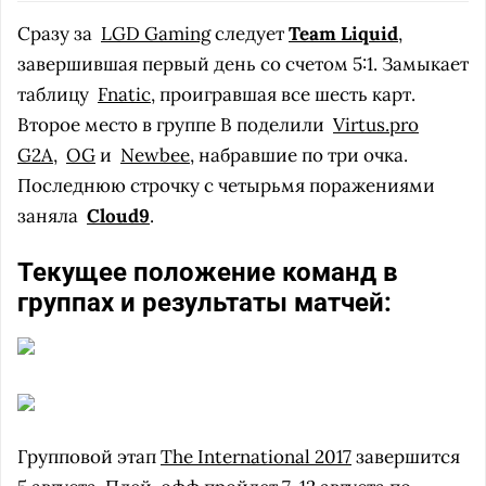
Сразу за
LGD Gaming
следует
Team Liquid
,
завершившая первый день со счетом 5:1. Замыкает
таблицу
Fnatic
, проигравшая все шесть карт.
Второе место в группе B поделили
Virtus.pro
G2A
,
OG
и
Newbee
, набравшие по три очка.
Последнюю строчку с четырьмя поражениями
заняла
Cloud9
.
Текущее положение команд в
группах и результаты матчей:
Групповой этап
The International 2017
завершится