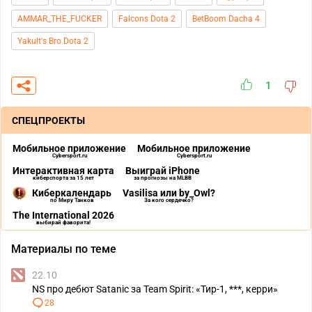
AMMAR_THE_FUCKER
Falcons Dota 2
BetBoom Dacha 4
Yakult's Bro Dota 2
1
СПЕЦПРОЕКТЫ
Мобильное приложение
Мобильное приложение
Cybersport.ru
Cybersport.ru
Интерактивная карта
Выиграй iPhone
киберспорта за 15 лет
за прогнозы на MLBB
Киберкалендарь
Vasilisa или by_Owl?
по Миру Танков
За кого сердечко?
The International 2026
выбирай фаворита!
Материалы по теме
22.10
NS про дебют Satanic за Team Spirit: «Тир-1, ***, керри»
28