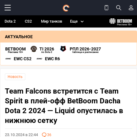
Dota 2
CS2
Мир танков
Еще
АКТУАЛЬНОЕ
BETBOOM
TI 2026
РПЛ 2026-2027
Реклама 18+
по Dota 2
таблица и расписание
EWC CS2
EWC R6
Новость
Team Falcons встретится с Team
Spirit в плей-офф BetBoom Dacha
Dota 2 2024 — Liquid опустилась в
нижнюю сетку
23.10.2024 в 22:44
36