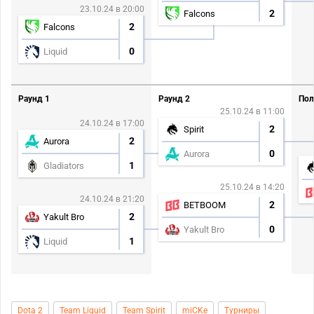
23.10.24 в 20:00
2
Falcons
2
Falcons
0
Liquid
Раунд 1
Раунд 2
Пол
25.10.24 в 11:00
24.10.24 в 17:00
2
Spirit
2
Aurora
0
Aurora
1
Gladiators
25.10.24 в 14:20
24.10.24 в 21:20
2
BETBOOM
2
Yakult Bro
0
Yakult Bro
1
Liquid
Dota 2
Team Liquid
Team Spirit
miCKe
Турниры