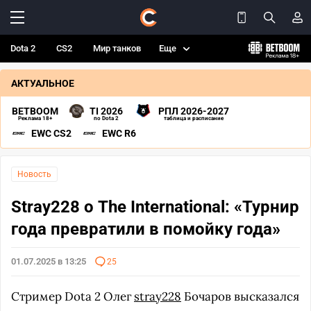
Dota 2
CS2
Мир танков
Еще
АКТУАЛЬНОЕ
BETBOOM
TI 2026
РПЛ 2026-2027
Реклама 18+
по Dota 2
таблица и расписание
EWC CS2
EWC R6
Новость
Stray228 о The International: «Турнир
года превратили в помойку года»
01.07.2025 в 13:25
25
Стример Dota 2 Олег
stray228
Бочаров высказался