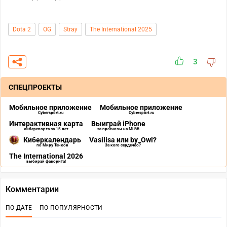
Dota 2
OG
Stray
The International 2025
3
СПЕЦПРОЕКТЫ
Мобильное приложение
Мобильное приложение
Cybersport.ru
Cybersport.ru
Интерактивная карта
Выиграй iPhone
киберспорта за 15 лет
за прогнозы на MLBB
Киберкалендарь
Vasilisa или by_Owl?
по Миру Танков
За кого сердечко?
The International 2026
выбирай фаворита!
Комментарии
ПО ДАТЕ
ПО ПОПУЛЯРНОСТИ