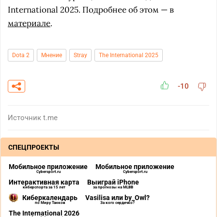
International 2025. Подробнее об этом — в
материале
.
Dota 2
Мнение
Stray
The International 2025
-10
Источник
t.me
СПЕЦПРОЕКТЫ
Мобильное приложение
Мобильное приложение
Cybersport.ru
Cybersport.ru
Интерактивная карта
Выиграй iPhone
киберспорта за 15 лет
за прогнозы на MLBB
Киберкалендарь
Vasilisa или by_Owl?
по Миру Танков
За кого сердечко?
The International 2026