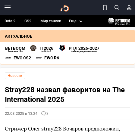
Dota 2
CS2
Мир танков
Еще
АКТУАЛЬНОЕ
BETBOOM
TI 2026
РПЛ 2026-2027
Реклама 18+
по Dota 2
таблица и расписание
EWC CS2
EWC R6
Новость
Stray228 назвал фаворитов на The
International 2025
22.08.2025 в 13:24
3
Стример Олег
stray228
Бочаров предположил,