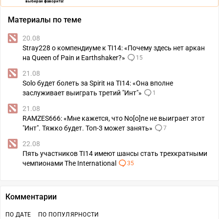
выбирай фаворита!
Материалы по теме
20.08
Stray228 о компендиуме к TI14: «Почему здесь нет аркан
на Queen of Pain и Earthshaker?»
15
21.08
Solo будет болеть за Spirit на TI14: «Она вполне
заслуживает выиграть третий "Инт"»
1
21.08
RAMZES666: «Мне кажется, что No[o]ne не выиграет этот
"Инт". Тяжко будет. Топ-3 может занять»
7
22.08
Пять участников TI14 имеют шансы стать трехкратными
чемпионами The International
35
Комментарии
ПО ДАТЕ
ПО ПОПУЛЯРНОСТИ