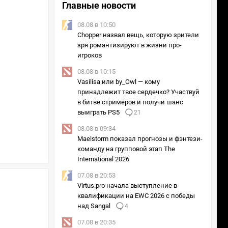
Главные новости
08.08 в 10:50
Chopper назвал вещь, которую зрители
зря романтизируют в жизни про-
игроков
08.08 в 10:15
Vasilisa или by_Owl — кому
принадлежит твое сердечко? Участвуй
в битве стримеров и получи шанс
выиграть PS5
21
08.08 в 09:34
Maelstorm показал прогнозы и фэнтези-
команду на групповой этап The
International 2026
07.08 в 20:53
Virtus.pro начала выступление в
квалификации на EWC 2026 с победы
над Sangal
4
07.08 в 20:35