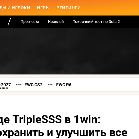
ДЫ И ИГРОКИ
ИГРЫ
РЕЙТИНГИ
Прогнозы
Косплей
Токсичный тест по Dota 2
-2027
EWC CS2
EWC R6
писание
е TripleSSS в 1win:
хранить и улучшить все