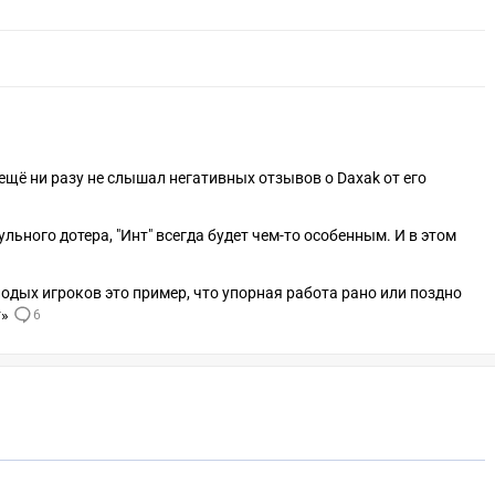
 ещё ни разу не слышал негативных отзывов о Daxak от его
ульного дотера, "Инт" всегда будет чем-то особенным. И в этом
олодых игроков это пример, что упорная работа рано или поздно
т»
6