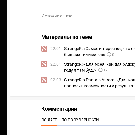
Источник
t.me
Материалы по теме
22.01
StrangeR: «Самое интересное, что я
бывших тиммейтов»
8
22.01
StrangeR: «Для меня, как для олдск
году я там буду»
17
02.03
StrangeR о Panto в Aurora: «Для м
приносит возможности и результа
Комментарии
ПО ДАТЕ
ПО ПОПУЛЯРНОСТИ