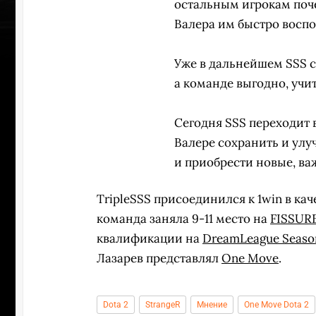
остальным игрокам поче
Валера им быстро воспол
Уже в дальнейшем SSS с
а команде выгодно, учи
Сегодня SSS переходит в
Валере сохранить и улу
и приобрести новые, ва
TripleSSS присоединился к 1win в кач
команда заняла 9-11 место на
FISSURE
квалификации на
DreamLeague Seaso
ПЕРЕ
Лазарев представлял
One Move
.
Dota 2
StrangeR
Мнение
One Move Dota 2