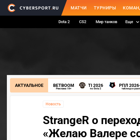
МАТЧИ
ТУРНИРЫ
КОМАН
Dota 2
CS2
Мир танков
Еще
АКТУАЛЬНОЕ
BETBOOM
TI 2026
РПЛ 2026
Реклама 18+
по Dota 2
таблица и рас
Новость
StrangeR о переход
«Желаю Валере со