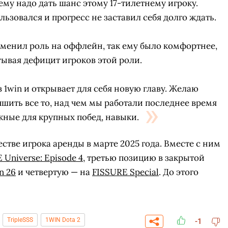
му надо дать шанс этому 17-тилетнему игроку.
ьзовался и прогресс не заставил себя долго ждать.
менил роль на оффлейн, так ему было комфортнее,
тывая дефицит игроков этой роли.
 1win и открывает для себя новую главу. Желаю
чшить все то, над чем мы работали последнее время
жные для крупных побед, навыки.
естве игрока аренды в марте 2025 года. Вместе с ним
 Universe: Episode 4
, третью позицию в закрытой
n 26
и четвертую — на
FISSURE Special
. До этого
СКАЧАТЬ НА
СК
ЙТИ
ВЫБРАТЬ
ANDROID
TripleSSS
1WIN Dota 2
-1