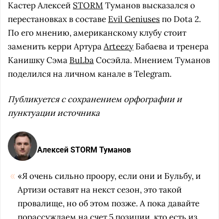
Кастер Алексей
STORM
Туманов высказался о
перестановках в составе
Evil Geniuses
по Dota 2.
По его мнению, американскому клубу стоит
заменить керри Артура
Arteezy
Бабаева и тренера
Канишку Сэма
BuLba
Сосэйла. Мнением Туманов
поделился на личном канале в Telegram.
Публикуется с сохранением орфографии и
пунктуации источника
Алексей STORM Туманов
«Я очень сильно проору, если они и Бульбу, и
Артизи оставят на некст сезон, это такой
провалище, но об этом позже. А пока давайте
порассуждаем на счет 5 позиции, кто есть из