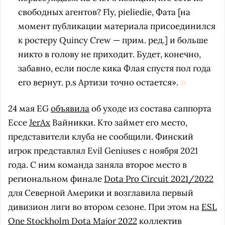
свободных агентов? Fly, pieliedie, Фата [на
момент публикации материала присоединился
к ростеру Quincy Crew — прим. ред.] и больше
никто в голову не приходит. Будет, конечно,
забавно, если после кика Флая спустя пол года
его вернут. p.s Артизи точно остается».
24 мая EG
объявила
об уходе из состава саппорта
Ессе
JerAx
Вайникки. Кто займет его место,
представители клуба не сообщили. Финский
игрок представлял Evil Geniuses с ноября 2021
года. С ним команда заняла второе место в
региональном финале
Dota Pro Circuit 2021/2022
для Северной Америки и возглавила первый
дивизион лиги во втором сезоне. При этом на
ESL
One Stockholm Dota Major 2022
коллектив