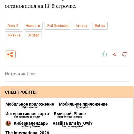
остановился на 13-й строчке.
Dota 2
Новости
Evil Geniuses
Arteezy
BuLba
Мнение
STORM
-5
Источник
t.me
СПЕЦПРОЕКТЫ
Мобильное приложение
Мобильное приложение
Cybersport.ru
Cybersport.ru
Интерактивная карта
Выиграй iPhone
киберспорта за 15 лет
за прогнозы на MLBB
Киберкалендарь
Vasilisa или by_Owl?
по Миру Танков
За кого сердечко?
The International 2026