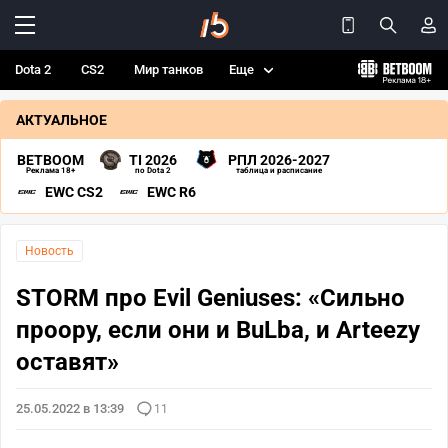
Dota 2
CS2
Мир танков
Еще
АКТУАЛЬНОЕ
BETBOOM
TI 2026
РПЛ 2026-2027
Реклама 18+
по Dota 2
таблица и расписание
EWC CS2
EWC R6
Новость
STORM про Evil Geniuses: «Cильно
проору, если они и BuLba, и Arteezy
оставят»
25.05.2022 в 13:39
11