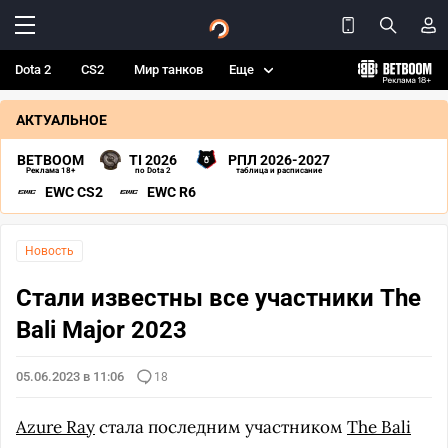
Dota 2
CS2
Мир танков
Еще
АКТУАЛЬНОЕ
BETBOOM
TI 2026
РПЛ 2026-2027
Реклама 18+
по Dota 2
таблица и расписание
EWC CS2
EWC R6
Новость
Стали известны все участники The
Bali Major 2023
05.06.2023 в 11:06
18
Azure Ray
стала последним участником
The Bali