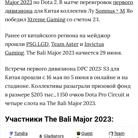
Major 2023
по Dota 2. В матче переигровок
первого
дивизиона
для Китая коллектив Лу
Somnus丶M
Яо
победил
Xtreme Gaming
со счетом 2:1.
Ранее от китайского региона на мейджор
прошли
PSG.LGD
,
Team Aster
и
Invictus
Gaming
. The Bali Major 2023 начнется 29 июня.
Встречи первого дивизиона DPC 2023: S3 для
Китая прошли с 16 мая по 5 июня в онлайне и на
стадионе. Коллективы разыграли призовой фонд
в размере $205 тыс., 1 150 очков Dota Pro Circuit и
четыре слота на The Bali Major 2023.
Участники The Bali Major 2023:
Tundra
Quest
Team
Gladiators