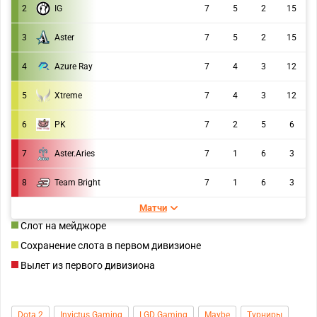
2
IG
7
5
2
15
3
Aster
7
5
2
15
4
Azure Ray
7
4
3
12
5
Xtreme
7
4
3
12
6
PK
7
2
5
6
7
Aster.Aries
7
1
6
3
8
Team Bright
7
1
6
3
Матчи
Слот на мейджоре
Сохранение слота в первом дивизионе
Вылет из первого дивизиона
Dota 2
Invictus Gaming
LGD Gaming
Maybe
Турниры