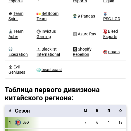
Esports
Esports
Liquid
Team
BetBoom
9 Pandas
Spirit
Team
PSG.LGD
Team
Invictus
Bleed
Azure Ray
Aster
Gaming
Esports
Blacklist
Shopify
nouns
Execration
International
Rebellion
Evil
beastcoast
Geniuses
Таблица первого дивизиона
китайского региона:
Сезон
#
M
В
П
О
1
LGD
7
6
1
18