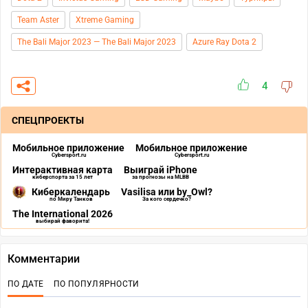
Team Aster
Xtreme Gaming
The Bali Major 2023 — The Bali Major 2023
Azure Ray Dota 2
4
СПЕЦПРОЕКТЫ
Мобильное приложение
Мобильное приложение
Cybersport.ru
Cybersport.ru
Интерактивная карта
Выиграй iPhone
киберспорта за 15 лет
за прогнозы на MLBB
Киберкалендарь
Vasilisa или by_Owl?
по Миру Танков
За кого сердечко?
The International 2026
выбирай фаворита!
Комментарии
ПО ДАТЕ
ПО ПОПУЛЯРНОСТИ