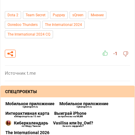
Dota 2
Team Secret
Puppey
sQreen
Мнение
Ooredoo Thunders
The International 2024
The International 2024 CQ
-1
Источник
t.me
СПЕЦПРОЕКТЫ
Мобильное приложение
Мобильное приложение
Cybersport.ru
Cybersport.ru
Интерактивная карта
Выиграй iPhone
киберспорта за 15 лет
за прогнозы на MLBB
Киберкалендарь
Vasilisa или by_Owl?
по Миру Танков
За кого сердечко?
The International 2026