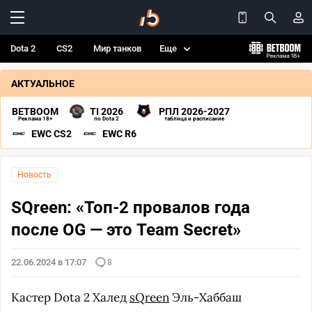
Dota 2
CS2
Мир танков
Еще
АКТУАЛЬНОЕ
BETBOOM
TI 2026
РПЛ 2026-2027
Реклама 18+
по Dota 2
таблица и расписание
EWC CS2
EWC R6
Новость
SQreen: «Топ-2 провалов года
после OG — это Team Secret»
22.06.2024 в 17:07
8
Кастер Dota 2 Халед
sQreen
Эль-Хаббаш