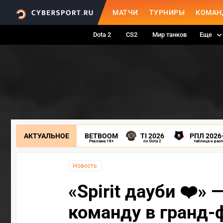
МАТЧИ
ТУРНИРЫ
КОМАН
Dota 2
CS2
Мир танков
Еще
АКТУАЛЬНОЕ
BETBOOM
TI 2026
РПЛ 2026
Реклама 18+
по Dota 2
таблица и рас
Новость
«Spirit дауби ❤️»
команду в гранд-