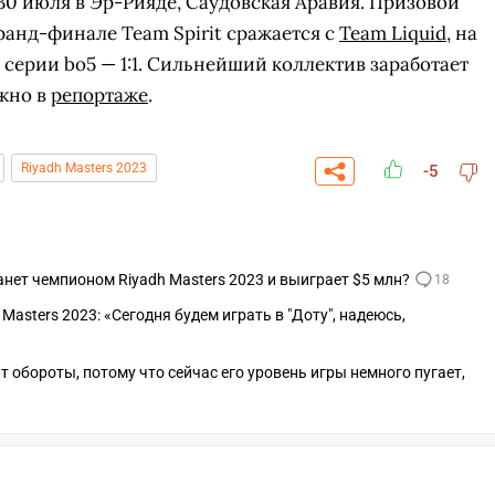
о 30 июля в Эр-Рияде, Саудовская Аравия. Призовой
гранд-финале Team Spirit сражается с
Team Liquid
, на
серии bo5 — 1:1. Сильнейший коллектив заработает
ожно в
репортаже
.
Riyadh Masters 2023
-5
станет чемпионом Riyadh Masters 2023 и выиграет $5 млн?
18
Masters 2023: «Сегодня будем играть в "Доту", надеюсь,
ит обороты, потому что сейчас его уровень игры немного пугает,
СКАЧАТЬ НА
СК
ЙТИ
ВЫБРАТЬ
ANDROID