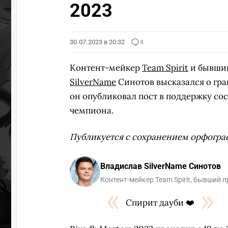
2023
30.07.2023 в 20:32
4
Контент-мейкер
Team Spirit
и бывший
SilverName
Синотов высказался о гр
он опубликовал пост в поддержку сост
чемпиона.
Публикуется с сохранением орфогра
Владислав SilverName Синотов
Контент-мейкер Team Spirit, бывший 
Спирит дауби ❤️