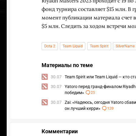
Riyadh Masters 2023 проходит с 19 п
фонд турнира составляет $15 млн. В 
момент публикации материала счет в 
$5 млн. Следить за ходом встречи м
Dota 2
Team Liquid
Team Spirit
SilverName
Материалы по теме
30.07
Team Spirit или Team Liquid — кто 
30.07
Yatoro перед гранд-финалом Riyadh 
победим»
25
30.07
Zai: «Надеюсь, сегодня Yatoro сбав
он лучший керри»
120
ПЕРЕ
Комментарии