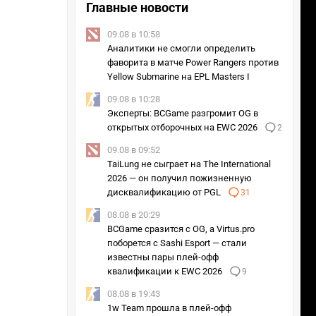
Главные новости
09.08 в 10:58
Аналитики не смогли определить
фаворита в матче Power Rangers против
Yellow Submarine на EPL Masters I
09.08 в 10:28
Эксперты: BCGame разгромит OG в
открытых отборочных на EWC 2026
2
09.08 в 09:52
TaiLung не сыграет на The International
2026 — он получил пожизненную
дисквалификацию от PGL
31
08.08 в 20:29
BCGame сразится с OG, а Virtus.pro
поборется с Sashi Esport — стали
известны пары плей-офф
квалификации к EWC 2026
9
08.08 в 19:43
1w Team прошла в плей-офф