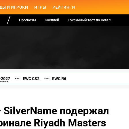
ДЫ И ИГРОКИ
ИГРЫ
РЕЙТИНГИ
Прогнозы
Косплей
Токсичный тест по Dota 2
-2027
EWC CS2
EWC R6
писание
 — SilverName подержал
финале Riyadh Masters