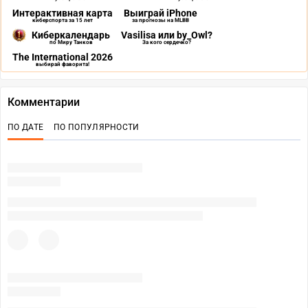
Интерактивная карта
Выиграй iPhone
киберспорта за 15 лет
за прогнозы на MLBB
Киберкалендарь
Vasilisa или by_Owl?
по Миру Танков
За кого сердечко?
The International 2026
выбирай фаворита!
Комментарии
ПО ДАТЕ
ПО ПОПУЛЯРНОСТИ