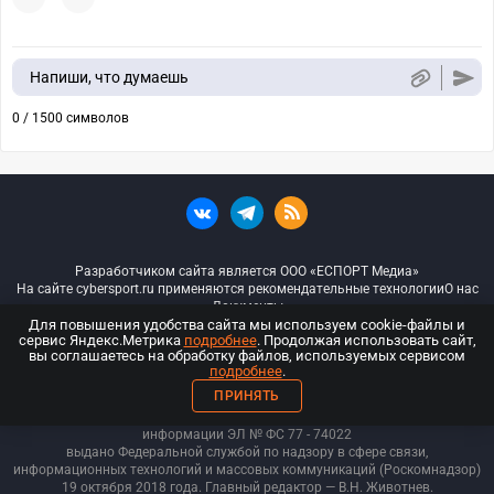
Напиши, что думаешь
0 / 1500 символов
Разработчиком сайта является ООО «ЕСПОРТ Медиа»
На сайте cybersport.ru применяются рекомендательные технологии
О нас
Документы
Для повышения удобства сайта мы используем cookie-файлы и
сервис Яндекс.Метрика
подробнее
. Продолжая использовать сайт,
© ООО «Киберспорт.ру» — Все права защищены
вы соглашаетесь на обработку файлов, используемых сервисом
подробнее
.
18+
ПРИНЯТЬ
ООО «Киберспорт.ру». Свидетельство о регистрации средств массовой
информации ЭЛ № ФС 77 - 74
022
выдано Федеральной службой по надзору в сфере связи,
информационных технологий и массовых коммуникаций (Роскомнадзор)
19 октября 2018 года. Главный редактор — В.Н. Животнев.