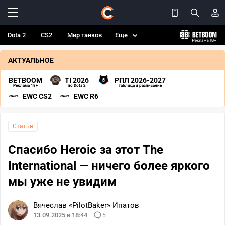
Dota 2
CS2
Мир танков
Еще
АКТУАЛЬНОЕ
BETBOOM
TI 2026
РПЛ 2026-2027
Реклама 18+
по Dota 2
таблица и расписание
EWC CS2
EWC R6
Статья
Спасибо Heroic за этот The
International — ничего более яркого
мы уже не увидим
Вячеслав «PilotBaker» Ипатов
13.09.2025 в 18:44
5