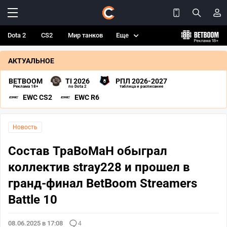
Dota 2
CS2
Мир танков
Еще
АКТУАЛЬНОЕ
BETBOOM
TI 2026
РПЛ 2026-2027
Реклама 18+
по Dota 2
таблица и расписание
EWC CS2
EWC R6
Новость
Состав TpaBoMaH обыграл
коллектив stray228 и прошел в
гранд-финал BetBoom Streamers
Battle 10
08.06.2025 в 17:08
4