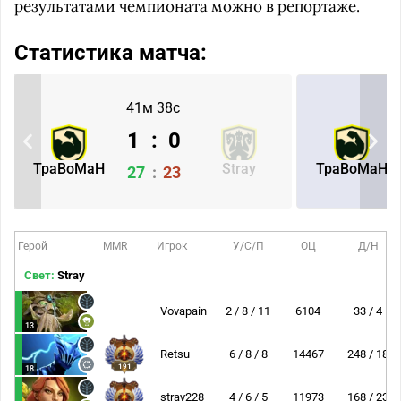
результатами чемпионата можно в
репортаже
.
Статистика матча:
41м 38с
1
:
0
TpaBoMaH
Stray
TpaBoMaH
27
:
23
Герой
MMR
Игрок
У/С/П
ОЦ
Д/Н
Свет:
Stray
Vovapain
2 / 8 / 11
6104
33 / 4
13
Retsu
6 / 8 / 8
14467
248 / 18
191
18
stray228
4 / 6 / 5
11973
168 / 23