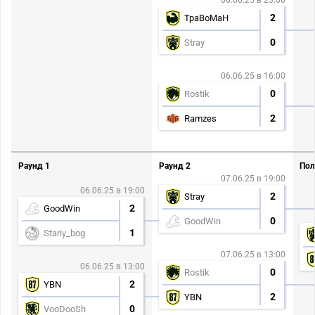
06.06.25 в 23:00
2
TpaBoMaH
0
Stray
06.06.25 в 16:00
0
Rostik
2
Ramzes
Раунд 1
Раунд 2
Пол
07.06.25 в 19:00
06.06.25 в 19:00
2
Stray
2
GoodWin
0
GoodWin
1
Stariy_bog
07.06.25 в 13:00
06.06.25 в 13:00
0
Rostik
2
YBN
2
YBN
0
VooDooSh