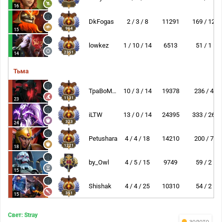
16
DkFogas
2 / 3 / 8
11291
169 / 12
964
15
lowkez
1 / 10 / 14
6513
51 / 1
2351
14
Тьма
TpaBoMaH
10 / 3 / 14
19378
236 / 4
1131
23
iLTW
13 / 0 / 14
24395
333 / 26
323
24
Petushara
4 / 4 / 18
14210
200 / 7
1221
18
by_Owl
4 / 5 / 15
9749
59 / 2
15
Shishak
4 / 4 / 25
10310
54 / 2
351
15
Свет: Stray
золото