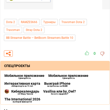
Dota 2
RAMZES666
Турниры
Travoman Dota 2
Travoman
Stray Dota 2
BB Streamer Battle — BetBoom Streamers Battle 10
0
СПЕЦПРОЕКТЫ
Мобильное приложение
Мобильное приложение
Cybersport.ru
Cybersport.ru
Интерактивная карта
Выиграй iPhone
киберспорта за 15 лет
за прогнозы на MLBB
Киберкалендарь
Vasilisa или by_Owl?
по Миру Танков
За кого сердечко?
The International 2026
выбирай фаворита!