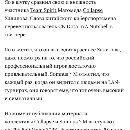
Яо в шутку сравнил свою и внешность
участника
Team Spirit
Магомеда
Collapse
Халилова. Слова китайского киберспортсмена
перевел пользователь CN Dota In A Nutshell в
твиттере.
Яо отметил, что он выглядит красивее Халилова,
даже несмотря на то, что российский
профессиональный игрок достаточно
привлекательный. Somnus丶M отметил, что
каждый раз, когда он видится с людьми на LAN-
турнирах, они говорят ему, что тот очень высокий
и симпатичный.
На момент публикации материала
коллективы Collapse и Somnus丶M выступают
на
The Bali Major 2023
. Ивент проходит с 29 июня