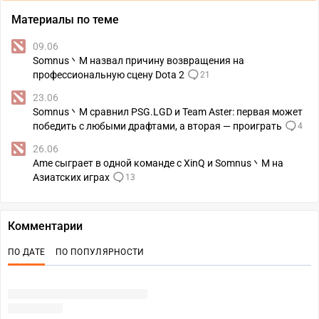
Материалы по теме
09.06
Somnus丶M назвал причину возвращения на
профессиональную сцену Dota 2
21
23.06
Somnus丶M сравнил PSG.LGD и Team Aster: первая может
победить с любыми драфтами, а вторая — проиграть
4
26.06
Ame сыграет в одной команде с XinQ и Somnus丶M на
Азиатских играх
13
Комментарии
ПО ДАТЕ
ПО ПОПУЛЯРНОСТИ