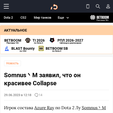
Dota 2
CS2
Мир танков
Еще
АКТУАЛЬНОЕ
BETBOOM
TI 2026
РПЛ 2026-2027
Реклама 18+
по Dota 2
таблица и расписание
BLAST Bounty
BETBOOM SB
по CS2
по Dota 2
Новость
Somnus丶M заявил, что он
красивее Collapse
29.06.2023 в 12:18
14
Игрок состава
Azure Ray
по Dota 2 Лу
Somnus丶M