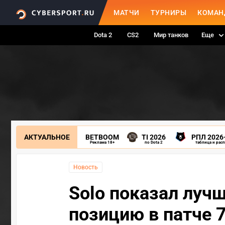
МАТЧИ
ТУРНИРЫ
КОМАН
Dota 2
CS2
Мир танков
Еще
АКТУАЛЬНОЕ
BETBOOM
TI 2026
РПЛ 2026
Реклама 18+
по Dota 2
таблица и рас
Новость
Solo показал лучш
позицию в патче 