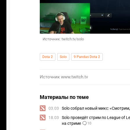
Источник: twitch.tv/solo
Dota 2
Solo
9 Pandas Dota 2
Источник
www.twitch.tv
Материалы по теме
03.03
Solo собрал новый микс: «Смотрим,
18.03
Solo проведёт стрим по League of 
на стриме
10