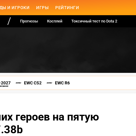
ДЫ И ИГРОКИ
ИГРЫ
РЕЙТИНГИ
Прогнозы
Косплей
Токсичный тест по Dota 2
-2027
EWC CS2
EWC R6
писание
их героев на пятую
7.38b