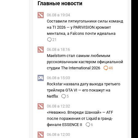
Главные новости
06.08 в 19:04
Составили пятиугольники силы команд
на TI 2026 — у PARIVISION хромает
менталка, а Falcons почти идеальна
21
06.08 в 18:16
Maelstorm стал самым любимым
русскоязычным кастером официальной
студии The International 2026
46
06.08 в 15:03
Rockstar назвала дату выхода третьего
трейлера GTA VI — его покажут на
Netflix
5
06.08 в 12:32
«Неважно. Впереди Шанхай» — ATF
после поражения от Liquid в гранд-
финале ESSENCE II
6
06.08 в 12:00