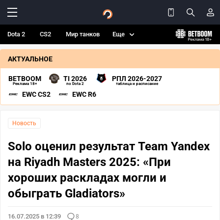
Dota 2
CS2
Мир танков
Еще
АКТУАЛЬНОЕ
BETBOOM
TI 2026
РПЛ 2026-2027
Реклама 18+
по Dota 2
таблица и расписание
EWC CS2
EWC R6
Новость
Solo оценил результат Team Yandex
на Riyadh Masters 2025: «При
хороших раскладах могли и
обыграть Gladiators»
16.07.2025 в 12:39
8