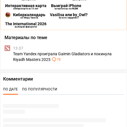
Интерактивная карта
Выиграй iPhone
киберспорта за 15 лет
за прогнозы на MLBB
Киберкалендарь
Vasilisa или by_Owl?
по Миру Танков
За кого сердечко?
The International 2026
выбирай фаворита!
Материалы по теме
13.07
Team Yandex проиграла Gaimin Gladiators и покинула
Riyadh Masters 2025
78
Комментарии
ПО ДАТЕ
ПО ПОПУЛЯРНОСТИ