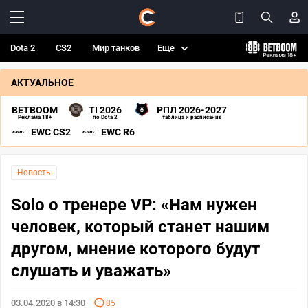
Dota 2
CS2
Мир танков
Еще
АКТУАЛЬНОЕ
BETBOOM
TI 2026
РПЛ 2026-2027
Реклама 18+
по Dota 2
таблица и расписание
EWC CS2
EWC R6
Новость
Solo о тренере VP: «Нам нужен
человек, который станет нашим
другом, мнение которого будут
слушать и уважать»
03.04.2020 в 14:30
85