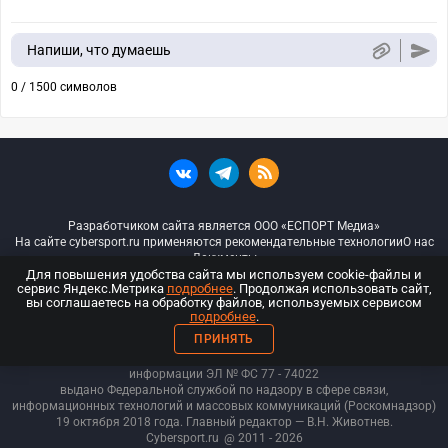
Напиши, что думаешь
0 / 1500 символов
Разработчиком сайта является ООО «ЕСПОРТ Медиа»
На сайте cybersport.ru применяются рекомендательные технологии
О нас
Документы
Для повышения удобства сайта мы используем cookie-файлы и
сервис Яндекс.Метрика
подробнее
. Продолжая использовать сайт,
© ООО «Киберспорт.ру» — Все права защищены
вы соглашаетесь на обработку файлов, используемых сервисом
подробнее
.
18+
ПРИНЯТЬ
ООО «Киберспорт.ру». Свидетельство о регистрации средств массовой
информации ЭЛ № ФС 77 - 74
022
выдано Федеральной службой по надзору в сфере связи,
информационных технологий и массовых коммуникаций (Роскомнадзор)
19 октября 2018 года. Главный редактор — В.Н. Животнев.
Cybersport.ru
@ 2011 - 2026