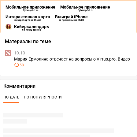
Мобильное приложение
Мобильное приложение
Cybersport.ru
Cybersport.ru
Интерактивная карта
Выиграй iPhone
киберспорта за 15 лет
за прогнозы на MLBB
Киберкалендарь
по Миру Танков
Материалы по теме
10.10
Мария Ермолина отвечает на вопросы о Virtus.pro. Видео
58
Комментарии
ПО ДАТЕ
ПО ПОПУЛЯРНОСТИ