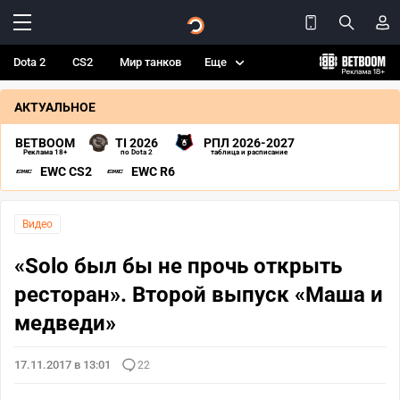
Dota 2
CS2
Мир танков
Еще
АКТУАЛЬНОЕ
BETBOOM
TI 2026
РПЛ 2026-2027
Реклама 18+
по Dota 2
таблица и расписание
EWC CS2
EWC R6
Видео
«Solo был бы не прочь открыть
ресторан». Второй выпуск «Маша и
медведи»
17.11.2017 в 13:01
22