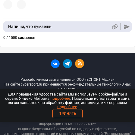
Напиши, что думаешь
0 / 1500 символов
Разработчиком сайта является ООО «ЕСПОРТ Медиа»
На сайте cybersport.ru применяются рекомендательные технологии
О нас
Документы
Для повышения удобства сайта мы используем cookie-файлы и
сервис Яндекс.Метрика
подробнее
. Продолжая использовать сайт,
© ООО «Киберспорт.ру» — Все права защищены
вы соглашаетесь на обработку файлов, используемых сервисом
подробнее
.
18+
ПРИНЯТЬ
ООО «Киберспорт.ру». Свидетельство о регистрации средств массовой
информации ЭЛ № ФС 77 - 74
022
выдано Федеральной службой по надзору в сфере связи,
информационных технологий и массовых коммуникаций (Роскомнадзор)