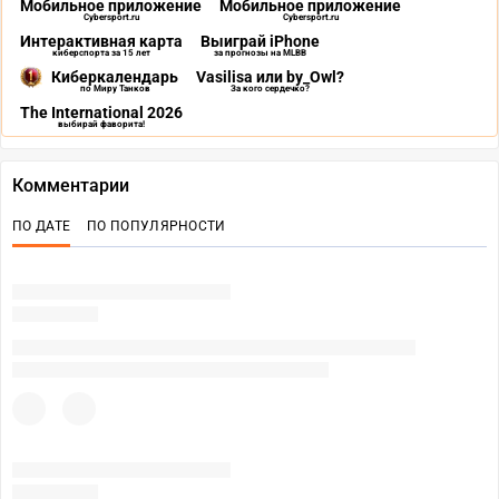
Мобильное приложение
Мобильное приложение
Cybersport.ru
Cybersport.ru
Интерактивная карта
Выиграй iPhone
киберспорта за 15 лет
за прогнозы на MLBB
Киберкалендарь
Vasilisa или by_Owl?
по Миру Танков
За кого сердечко?
The International 2026
выбирай фаворита!
Комментарии
ПО ДАТЕ
ПО ПОПУЛЯРНОСТИ