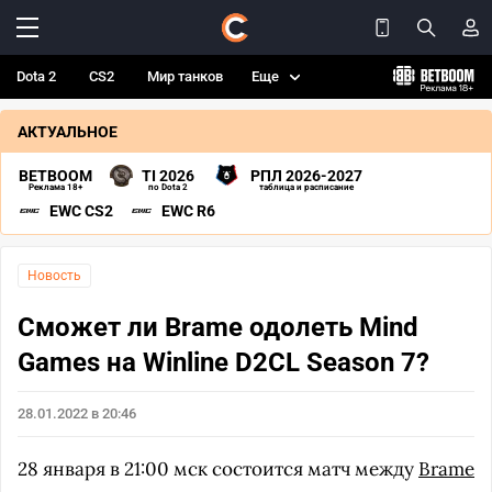
Dota 2
CS2
Мир танков
Еще
АКТУАЛЬНОЕ
BETBOOM
TI 2026
РПЛ 2026-2027
Реклама 18+
по Dota 2
таблица и расписание
EWC CS2
EWC R6
Новость
Сможет ли Brame одолеть Mind
Games на Winline D2CL Season 7?
28.01.2022 в 20:46
28 января в 21:00 мск состоится матч между
Brame