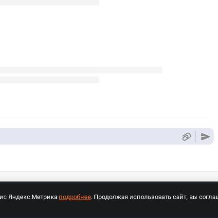
вис Яндекс.Метрика
подробнее
. Продолжая использовать сайт, вы согла
СПОРТ Медиа»
На сайте cybersport.ru применяются рекомендательные техноло