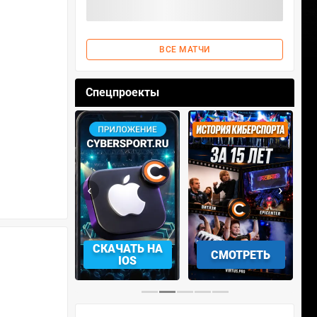
ВСЕ МАТЧИ
Спецпроекты
‹
›
АЧАТЬ НА
СМОТРЕТЬ
УЧАСТВОВАТЬ
IOS