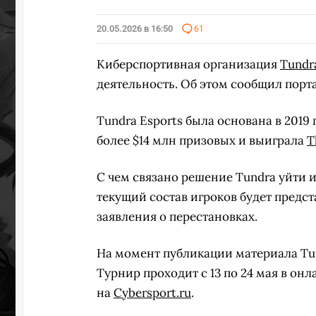
20.05.2026 в 16:50
61
Киберспортивная организация
Tundr
деятельность. Об этом сообщил порта
Tundra Esports была основана в 2019
более $14 млн призовых и выиграла
T
С чем связано решение Tundra уйти и
текущий состав игроков будет предс
заявления о перестановках.
На момент публикации материала Tu
Турнир проходит с 13 по 24 мая в он
на
Cybersport.ru
.