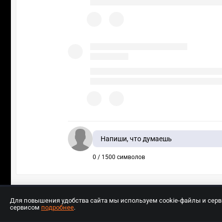
Напиши, что думаешь
0 / 1500 символов
Для повышения удобства сайта мы используем cookie-файлы и сер
сервисом
подробнее
.
Разработчиком сайта является ООО «Е