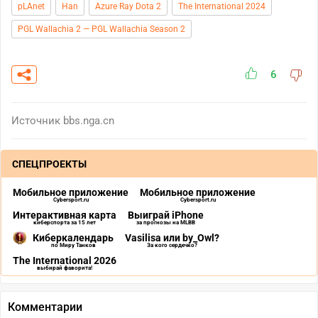
pLAnet
Han
Azure Ray Dota 2
The International 2024
PGL Wallachia 2 — PGL Wallachia Season 2
6
Источник
bbs.nga.cn
СПЕЦПРОЕКТЫ
Мобильное приложение
Мобильное приложение
Cybersport.ru
Cybersport.ru
Интерактивная карта
Выиграй iPhone
киберспорта за 15 лет
за прогнозы на MLBB
Киберкалендарь
Vasilisa или by_Owl?
по Миру Танков
За кого сердечко?
The International 2026
выбирай фаворита!
Комментарии