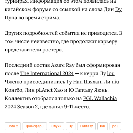
турнирах. Информация об этом появилась на
китайском форуме со ссылкой на слова Дин
Dy
Цуна во время стрима.
Других подробностей события не приводится. В
том числе неизвестно, где продолжат карьеру
представители ростера.
Последний состав Azure Ray был сформирован
после
The International 2024
— к керри Лу
lou
Чженю присоединились Гу
Han
Цзяхан, Ли
niu
Конгбо, Лин
pLAnet
Хао и Ю
Fantasy
Яюнь.
Коллектив отобрался только на
PGL Wallachia
2024 Season 2
, где занял 9-11 место.
Dota 2
Трансферы
Слухи
Dy
Fantasy
lou
po3