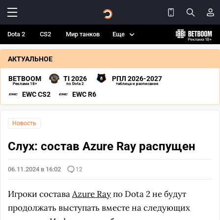
Dota 2
CS2
Мир танков
Еще
АКТУАЛЬНОЕ
BETBOOM
TI 2026
РПЛ 2026-2027
Реклама 18+
по Dota 2
таблица и расписание
EWC CS2
EWC R6
Новость
Слух: состав Azure Ray распущен
06.11.2024 в 16:02
12
Игроки состава
Azure Ray
по Dota 2 не будут
продолжать выступать вместе на следующих