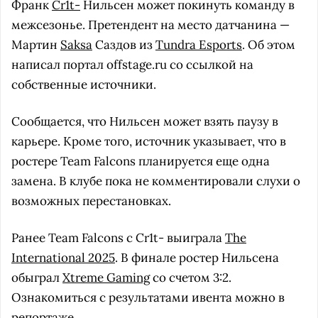
Франк
Cr1t-
Нильсен может покинуть команду в
межсезонье. Претендент на место датчанина —
Мартин
Saksa
Саздов из
Tundra Esports
. Об этом
написал портал offstage.ru со ссылкой на
собственные источники.
Сообщается, что Нильсен может взять паузу в
карьере. Кроме того, источник указывает, что в
ростере Team Falcons планируется еще одна
замена. В клубе пока не комментировали слухи о
возможных перестановках.
Ранее Team Falcons с Cr1t- выиграла
The
International 2025
. В финале ростер Нильсена
обыграл
Xtreme Gaming
со счетом 3:2.
Ознакомиться с результатами ивента можно в
репортаже
.