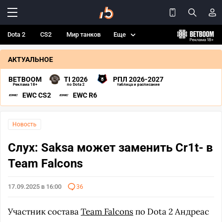
Dota 2
CS2
Мир танков
Еще
АКТУАЛЬНОЕ
BETBOOM
TI 2026
РПЛ 2026-2027
Реклама 18+
по Dota 2
таблица и расписание
EWC CS2
EWC R6
Новость
Слух: Saksa может заменить Cr1t- в
Team Falcons
17.09.2025 в 16:00
36
Участник состава
Team Falcons
по Dota 2 Андреас