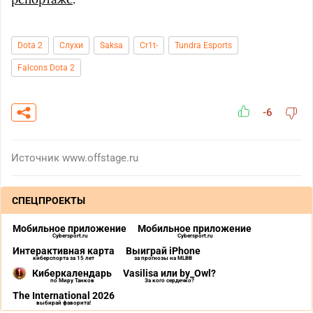
Dota 2
Слухи
Saksa
Cr1t-
Tundra Esports
Falcons Dota 2
-6
Источник
www.offstage.ru
СПЕЦПРОЕКТЫ
Мобильное приложение
Мобильное приложение
Cybersport.ru
Cybersport.ru
Интерактивная карта
Выиграй iPhone
киберспорта за 15 лет
за прогнозы на MLBB
Киберкалендарь
Vasilisa или by_Owl?
по Миру Танков
За кого сердечко?
The International 2026
выбирай фаворита!