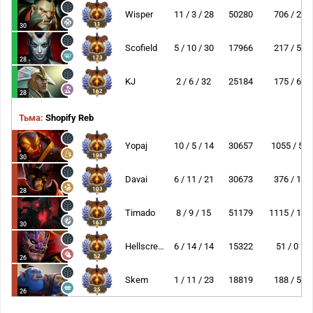
Wisper
11 / 3 / 28
50280
706 / 2
11
30
Scofield
5 / 10 / 30
17966
217 / 5
173
28
KJ
2 / 6 / 32
25184
175 / 6
162
28
Тьма:
Shopify Reb
Yopaj
10 / 5 / 14
30657
1055 / 5
198
30
Davai
6 / 11 / 21
30673
376 / 1
103
28
Timado
8 / 9 / 15
51179
1115 / 13
163
30
Hellscream
6 / 14 / 14
15322
51 / 0
52
26
Skem
1 / 11 / 23
18819
188 / 5
25
26