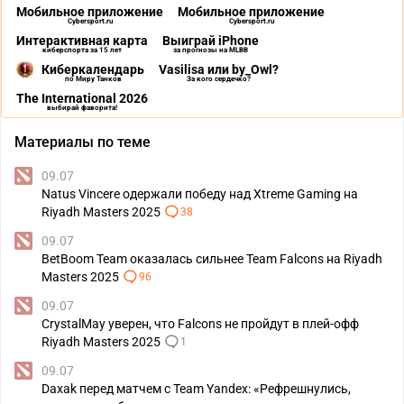
Мобильное приложение
Мобильное приложение
Cybersport.ru
Cybersport.ru
Интерактивная карта
Выиграй iPhone
киберспорта за 15 лет
за прогнозы на MLBB
Киберкалендарь
Vasilisa или by_Owl?
по Миру Танков
За кого сердечко?
The International 2026
выбирай фаворита!
Материалы по теме
09.07
Natus Vincere одержали победу над Xtreme Gaming на
Riyadh Masters 2025
38
09.07
BetBoom Team оказалась сильнее Team Falcons на Riyadh
Masters 2025
96
09.07
CrystalMay уверен, что Falcons не пройдут в плей-офф
Riyadh Masters 2025
1
09.07
Daxak перед матчем с Team Yandex: «Рефрешнулись,