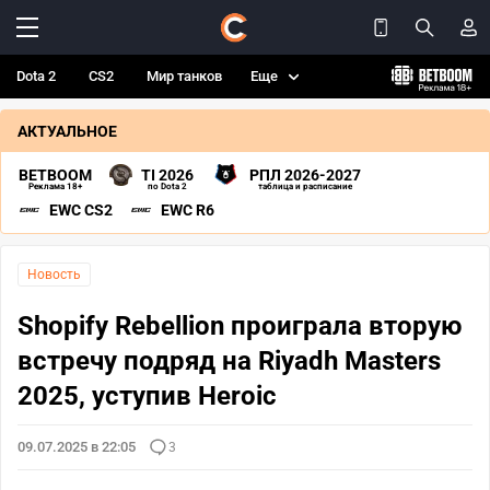
Dota 2
CS2
Мир танков
Еще
АКТУАЛЬНОЕ
BETBOOM
TI 2026
РПЛ 2026-2027
Реклама 18+
по Dota 2
таблица и расписание
EWC CS2
EWC R6
Новость
Shopify Rebellion проиграла вторую
встречу подряд на Riyadh Masters
2025, уступив Heroic
09.07.2025 в 22:05
3