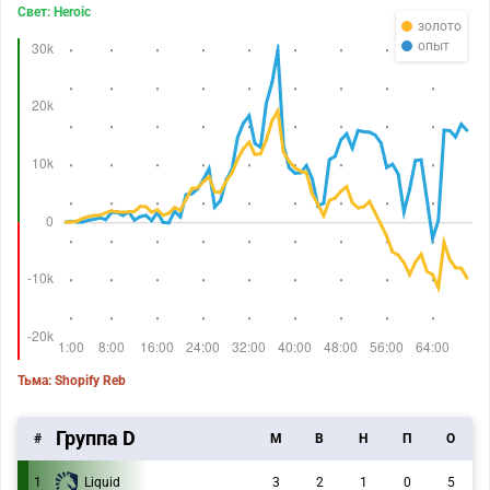
Свет: Heroic
золото
опыт
Тьма: Shopify Reb
Группа D
#
M
В
Н
П
О
1
Liquid
3
2
1
0
5