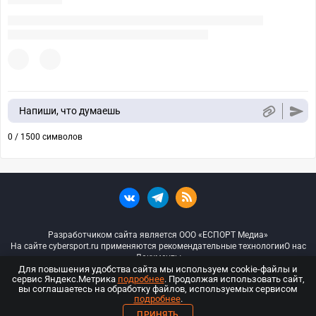
Напиши, что думаешь
0 / 1500 символов
Разработчиком сайта является ООО «ЕСПОРТ Медиа»
На сайте cybersport.ru применяются рекомендательные технологии
О нас
Документы
Для повышения удобства сайта мы используем cookie-файлы и
сервис Яндекс.Метрика
подробнее
. Продолжая использовать сайт,
© ООО «Киберспорт.ру» — Все права защищены
вы соглашаетесь на обработку файлов, используемых сервисом
подробнее
.
18+
ПРИНЯТЬ