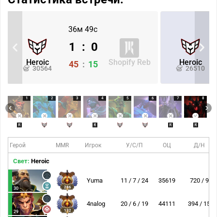
36м 49с
1
:
0
Heroic
Shopify Reb
Heroic
45
:
15
30564
26510
1
2
3
4
5
6
7
8
Герой
MMR
Игрок
У/С/П
ОЦ
Д/Н
Свет:
Heroic
Yuma
11 / 7 / 24
35619
720 / 9
286
30
4nalog
20 / 6 / 19
44111
394 / 15
132
29