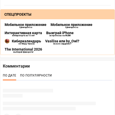
СПЕЦПРОЕКТЫ
Мобильное приложение
Мобильное приложение
Cybersport.ru
Cybersport.ru
Интерактивная карта
Выиграй iPhone
киберспорта за 15 лет
за прогнозы на MLBB
Киберкалендарь
Vasilisa или by_Owl?
по Миру Танков
За кого сердечко?
The International 2026
выбирай фаворита!
Комментарии
ПО ДАТЕ
ПО ПОПУЛЯРНОСТИ