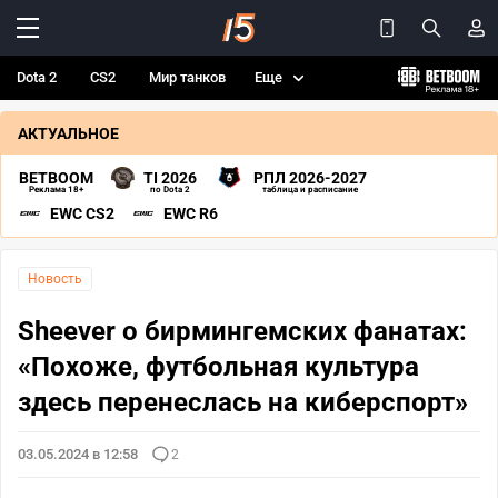
Dota 2
CS2
Мир танков
Еще
АКТУАЛЬНОЕ
BETBOOM
TI 2026
РПЛ 2026-2027
Реклама 18+
по Dota 2
таблица и расписание
EWC CS2
EWC R6
Новость
Sheever о бирмингемских фанатах:
«Похоже, футбольная культура
здесь перенеслась на киберспорт»
03.05.2024 в 12:58
2