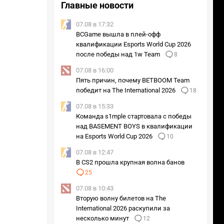
Главные новости
07.08 в 17:32
BCGame вышла в плей-офф
квалификации Esports World Cup 2026
после победы над 1w Team
8
07.08 в 16:00
Пять причин, почему BETBOOM Team
победит на The International 2026
18
07.08 в 15:33
Команда s1mple стартовала с победы
над BASEMENT BOYS в квалификации
на Esports World Cup 2026
10
07.08 в 12:47
В CS2 прошла крупная волна банов
25
07.08 в 10:43
Вторую волну билетов на The
International 2026 раскупили за
несколько минут
12