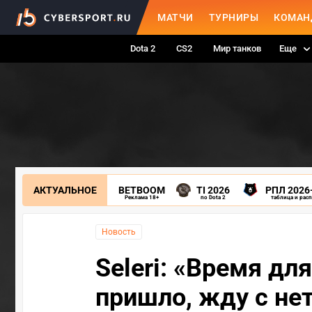
МАТЧИ
ТУРНИРЫ
КОМАН
Dota 2
CS2
Мир танков
Еще
АКТУАЛЬНОЕ
BETBOOM
TI 2026
РПЛ 2026
Реклама 18+
по Dota 2
таблица и рас
Новость
Seleri: «Время дл
пришло, жду с не