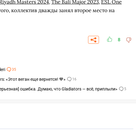
Riyadh Masters 2024
,
The Bali Major 2023
,
ESL One
ого, коллектив дважды занял второе место на
8
eri
35
ors: «Этот веган еще вернется! 💙»
16
[серьезная] ошибка. Думаю, что Gladiators — всё, приплыли»
5
СК
УЧАСТВОВАТЬ
ЗАБРАТЬ
A