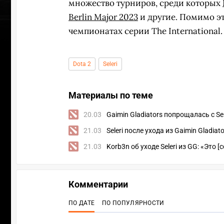
множество турниров, среди которых
Berlin Major 2023
и другие. Помимо эт
чемпионатах серии The International.
Dota 2
Seleri
Материалы по теме
20.03
Gaimin Gladiators попрощалась с Sel
21.03
Seleri после ухода из Gaimin Gladiat
21.03
Korb3n об уходе Seleri из GG: «Это 
Комментарии
ПО ДАТЕ
ПО ПОПУЛЯРНОСТИ