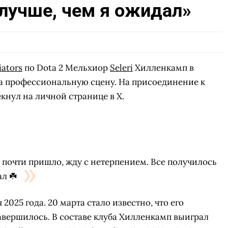
лучше, чем я ожидал»
iators
по Dota 2 Мельхиор
Seleri
Хилленкамп в
а профессиональную сцену. На присоединение к
нул на личной странице в X.
 почти пришло, жду с нетерпением. Все получилось
л ☘️
 2025 года. 20 марта стало известно, что его
завершилось. В составе клуба Хилленкамп выиграл