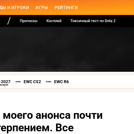
ДЫ И ИГРОКИ
ИГРЫ
РЕЙТИНГИ
Прогнозы
Косплей
Токсичный тест по Dota 2
-2027
EWC CS2
EWC R6
писание
я моего анонса почти
терпением. Все