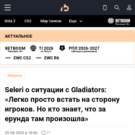
Dota 2
CS2
Мир танков
Еще
АКТУАЛЬНОЕ
BETBOOM
TI 2026
РПЛ 2026-2027
Реклама 18+
по Dota 2
таблица и расписание
EWC CS2
EWC R6
Новость
Seleri о ситуации с Gladiators:
«Легко просто встать на сторону
игроков. Но кто знает, что за
ерунда там произошла»
29.08.2025 в 18:36
17