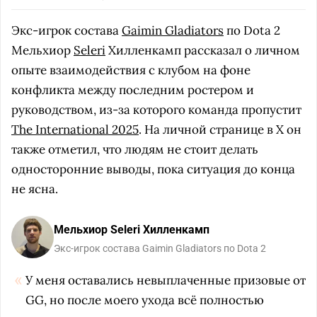
Экс-игрок состава
Gaimin Gladiators
по Dota 2
Мельхиор
Seleri
Хилленкамп рассказал о личном
опыте взаимодействия с клубом на фоне
конфликта между последним ростером и
руководством, из-за которого команда пропустит
The International 2025
. На личной странице в X он
также отметил, что людям не стоит делать
односторонние выводы, пока ситуация до конца
не ясна.
Мельхиор Seleri Хилленкамп
Экс-игрок состава Gaimin Gladiators по Dota 2
У меня оставались невыплаченные призовые от
GG, но после моего ухода всё полностью