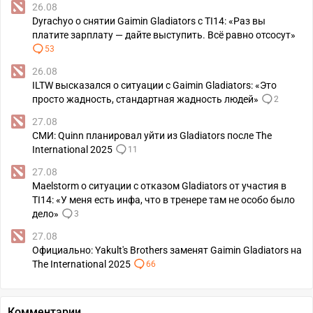
26.08
Dyrachyo о снятии Gaimin Gladiators с TI14: «Раз вы
платите зарплату — дайте выступить. Всё равно отсосут»
53
26.08
ILTW высказался о ситуации с Gaimin Gladiators: «Это
просто жадность, стандартная жадность людей»
2
27.08
СМИ: Quinn планировал уйти из Gladiators после The
International 2025
11
27.08
Maelstorm о ситуации с отказом Gladiators от участия в
TI14: «У меня есть инфа, что в тренере там не особо было
дело»
3
27.08
Официально: Yakult's Brothers заменят Gaimin Gladiators на
The International 2025
66
Комментарии