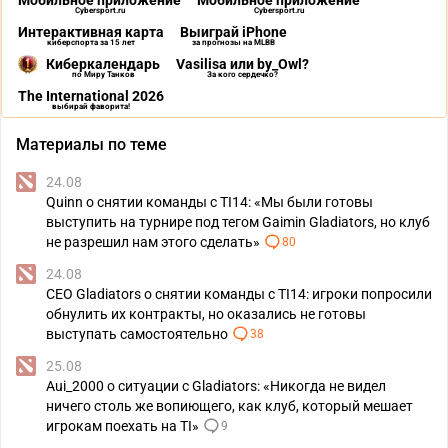
Мобильное приложение
Мобильное приложение
Cybersport.ru
Cybersport.ru
Интерактивная карта
Выиграй iPhone
киберспорта за 15 лет
за прогнозы на MLBB
Киберкалендарь
Vasilisa или by_Owl?
по Миру Танков
За кого сердечко?
The International 2026
выбирай фаворита!
Материалы по теме
24.08
Quinn о снятии команды с TI14: «Мы были готовы
выступить на турнире под тегом Gaimin Gladiators, но клуб
не разрешил нам этого сделать»
80
24.08
CEO Gladiators о снятии команды с TI14: игроки попросили
обнулить их контракты, но оказались не готовы
выступать самостоятельно
38
25.08
Aui_2000 о ситуации с Gladiators: «Никогда не видел
ничего столь же вопиющего, как клуб, который мешает
игрокам поехать на TI»
9