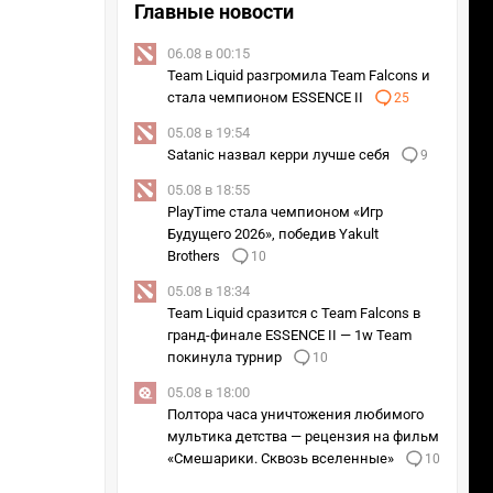
Главные новости
06.08 в 00:15
Team Liquid разгромила Team Falcons и
стала чемпионом ESSENCE II
25
05.08 в 19:54
Satanic назвал керри лучше себя
9
05.08 в 18:55
PlayTime стала чемпионом «Игр
Будущего 2026», победив Yakult
Brothers
10
05.08 в 18:34
Team Liquid сразится с Team Falcons в
гранд-финале ESSENCE II — 1w Team
покинула турнир
10
05.08 в 18:00
Полтора часа уничтожения любимого
мультика детства — рецензия на фильм
«Смешарики. Сквозь вселенные»
10