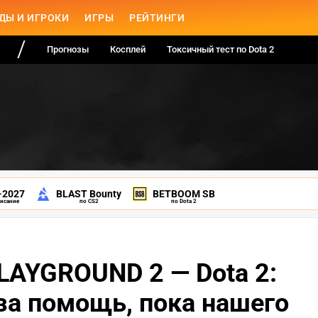
ДЫ И ИГРОКИ
ИГРЫ
РЕЙТИНГИ
Прогнозы
Косплей
Токсичный тест по Dota 2
-2027
BLAST Bounty
BETBOOM SB
писание
по CS2
по Dota 2
PLAYGROUND 2 — Dota 2:
 за помощь, пока нашего