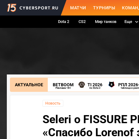
МАТЧИ
ТУРНИРЫ
КОМАН
Dota 2
CS2
Мир танков
Еще
АКТУАЛЬНОЕ
BETBOOM
TI 2026
РПЛ 2026
Реклама 18+
по Dota 2
таблица и рас
Новость
Seleri о FISSURE 
«Спасибо Lorenof