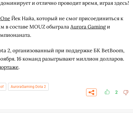
 доминирует и отлично проводит время, играя здесь!
dOne
Йек Найа, который не смог присоединиться к
им в составе MOUZ обыграла
Aurora Gaming
и
емпионаната.
a 2, организованный при поддержке БК BetBoom,
 ноября. 16 команд разыгрывают миллион долларов.
портаже
.
nof
AuroraGaming Dota 2
2
СК
УЧАСТВОВАТЬ
ЗАБРАТЬ
A