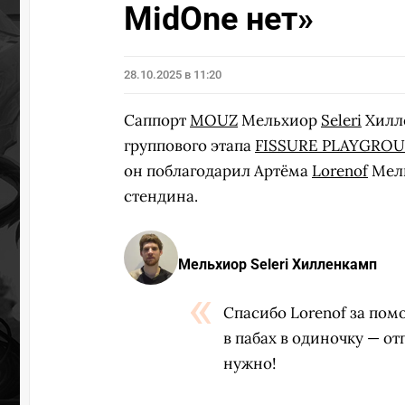
MidOne нет»
28.10.2025 в 11:20
Саппорт
MOUZ
Мельхиор
Seleri
Хилл
группового этапа
FISSURE PLAYGROUN
он поблагодарил Артёма
Lorenof
Мель
стендина.
Мельхиор Seleri Хилленкамп
Спасибо Lorenof за пом
в пабах в одиночку — о
нужно!