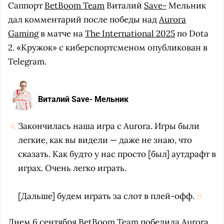
Саппорт
BetBoom Team
Виталий
Save-
Мельник
дал комментарий после победы над
Aurora
Gaming
в матче на
The International 2025
по Dota
2. «Кружок» с киберспортсменом опубликован в
Telegram.
Виталий Save- Мельник
Закончилась наша игра с Aurora. Игры были
легкие, как вы видели — даже не знаю, что
сказать. Как будто у нас просто [был] аутдрафт в
играх. Очень легко играть.
[Дальше] будем играть за слот в плей-офф.
Днем 6 сентября BetBoom Team победила Aurora