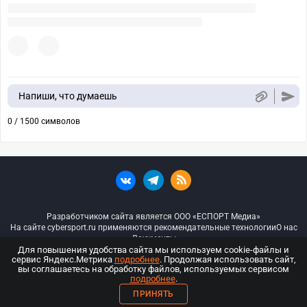
Напиши, что думаешь
0 / 1500 символов
Разработчиком сайта является ООО «ЕСПОРТ Медиа»
На сайте cybersport.ru применяются рекомендательные технологии
О нас
Документы
Для повышения удобства сайта мы используем cookie-файлы и
сервис Яндекс.Метрика
подробнее
. Продолжая использовать сайт,
© ООО «Киберспорт.ру» — Все права защищены
вы соглашаетесь на обработку файлов, используемых сервисом
подробнее
.
18+
ПРИНЯТЬ