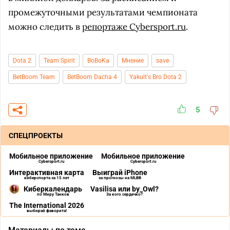
промежуточными результатами чемпионата
можно следить в
репортаже Cybersport.ru
.
Dota 2
Team Spirit
BoBoKa
Мнение
save
BetBoom Team
BetBoom Dacha 4
Yakult's Bro Dota 2
5
СПЕЦПРОЕКТЫ
Мобильное приложение
Мобильное приложение
Cybersport.ru
Cybersport.ru
Интерактивная карта
Выиграй iPhone
киберспорта за 15 лет
за прогнозы на MLBB
Киберкалендарь
Vasilisa или by_Owl?
по Миру Танков
За кого сердечко?
The International 2026
выбирай фаворита!