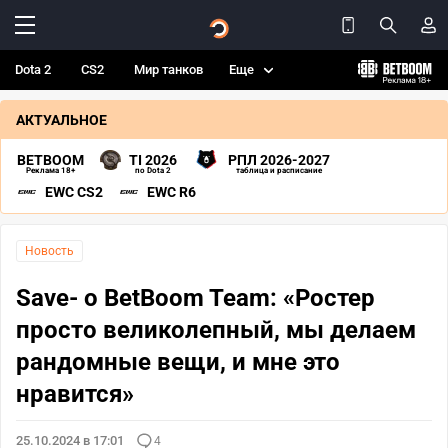
Dota 2
CS2
Мир танков
Еще
АКТУАЛЬНОЕ
BETBOOM
TI 2026
РПЛ 2026-2027
Реклама 18+
по Dota 2
таблица и расписание
EWC CS2
EWC R6
Новость
Save- о BetBoom Team: «Ростер
просто великолепный, мы делаем
рандомные вещи, и мне это
нравится»
25.10.2024 в 17:01
4