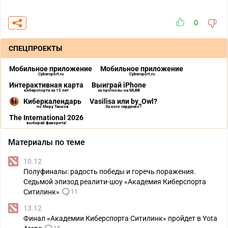
0
СПЕЦПРОЕКТЫ
Мобильное приложение
Мобильное приложение
Cybersport.ru
Cybersport.ru
Интерактивная карта
Выиграй iPhone
киберспорта за 15 лет
за прогнозы на MLBB
Киберкалендарь
Vasilisa или by_Owl?
по Миру Танков
За кого сердечко?
The International 2026
выбирай фаворита!
Материалы по теме
10.12
Полуфиналы: радость победы и горечь поражения.
Седьмой эпизод реалити-шоу «Академия Киберспорта
Ситилинк»
11
13.12
Финал «Академии Киберспорта Ситилинк» пройдет в Yota