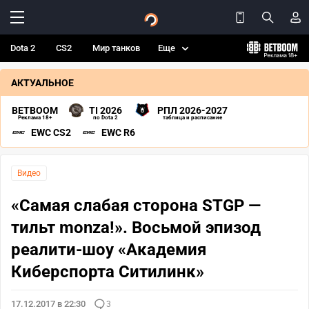
Dota 2
CS2
Мир танков
Еще
АКТУАЛЬНОЕ
BETBOOM
TI 2026
РПЛ 2026-2027
Реклама 18+
по Dota 2
таблица и расписание
EWC CS2
EWC R6
Видео
«Самая слабая сторона STGP —
тильт monza!». Восьмой эпизод
реалити-шоу «Академия
Киберспорта Ситилинк»
17.12.2017 в 22:30
3