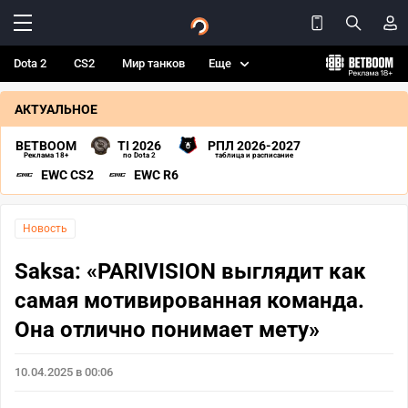
Dota 2
CS2
Мир танков
Еще
АКТУАЛЬНОЕ
BETBOOM
TI 2026
РПЛ 2026-2027
Реклама 18+
по Dota 2
таблица и расписание
EWC CS2
EWC R6
Новость
Saksa: «PARIVISION выглядит как
самая мотивированная команда.
Она отлично понимает мету»
10.04.2025 в 00:06