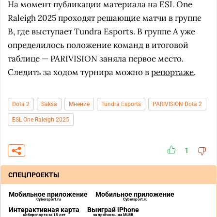
На момент публикации материала на ESL One
Raleigh 2025 проходят решающие матчи в группе
B, где выступает Tundra Esports. В группе A уже
определилось положение команд в итоговой
таблице — PARIVISION заняла первое место.
Следить за ходом турнира можно в
репортаже
.
Dota 2
Saksa
Мнение
Tundra Esports
PARIVISION Dota 2
ESL One Raleigh 2025
1
СПЕЦПРОЕКТЫ
Мобильное приложение
Мобильное приложение
Cybersport.ru
Cybersport.ru
Интерактивная карта
Выиграй iPhone
киберспорта за 15 лет
за прогнозы на MLBB