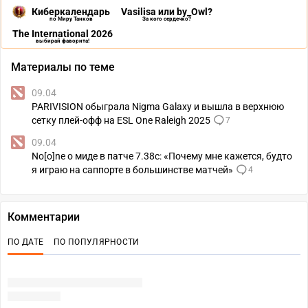
Киберкалендарь
Vasilisa или by_Owl?
по Миру Танков
За кого сердечко?
The International 2026
выбирай фаворита!
Материалы по теме
09.04
PARIVISION обыграла Nigma Galaxy и вышла в верхнюю
сетку плей-офф на ESL One Raleigh 2025
7
09.04
No[o]ne о миде в патче 7.38c: «Почему мне кажется, будто
я играю на саппорте в большинстве матчей»
4
Комментарии
ПО ДАТЕ
ПО ПОПУЛЯРНОСТИ