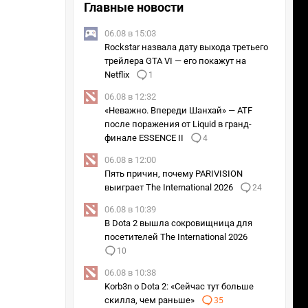
Главные новости
06.08 в 15:03
Rockstar назвала дату выхода третьего
трейлера GTA VI — его покажут на
Netflix
1
06.08 в 12:32
«Неважно. Впереди Шанхай» — ATF
после поражения от Liquid в гранд-
финале ESSENCE II
4
06.08 в 12:00
Пять причин, почему PARIVISION
выиграет The International 2026
24
06.08 в 10:39
В Dota 2 вышла сокровищница для
посетителей The International 2026
10
06.08 в 10:38
Korb3n о Dota 2: «Сейчас тут больше
скилла, чем раньше»
35