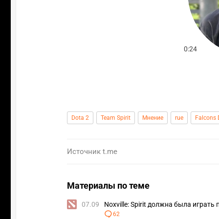
Dota 2
Team Spirit
Мнение
rue
Falcons 
Источник
t.me
Материалы по теме
07.09
Noxville: Spirit должна была играть
62