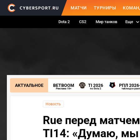
МАТЧИ
ТУРНИРЫ
КОМАН
Dota 2
CS2
Мир танков
Еще
АКТУАЛЬНОЕ
BETBOOM
TI 2026
РПЛ 2026
Реклама 18+
по Dota 2
таблица и рас
Новость
Rue перед матчем 
TI14: «Думаю, мы