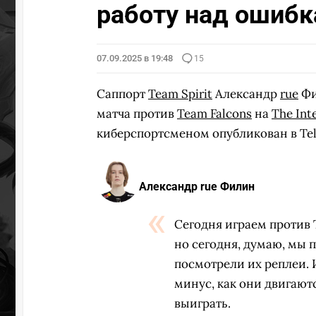
работу над ошиб
07.09.2025 в 19:48
15
Саппорт
Team Spirit
Александр
rue
Фи
матча против
Team Falcons
на
The Int
киберспортсменом опубликован в Tele
Александр rue Филин
Сегодня играем против 
но сегодня, думаю, мы 
посмотрели их реплеи. 
минус, как они двигаютс
выиграть.