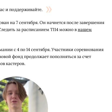
нас и поддерживайте.
рован на 7 сентября. Он начнется после завершения
 Следить за расписанием TI14 можно в
нашем
рмании с 4 по 14 сентября. Участники соревнования
зовой фонд продолжает пополняться за счет
ов кастеров.
СКАЧАТЬ НА
СК
ОВАТЬ
ЗАБРАТЬ
ANDROID