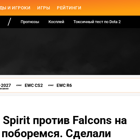
ДЫ И ИГРОКИ
ИГРЫ
РЕЙТИНГИ
Прогнозы
Косплей
Токсичный тест по Dota 2
-2027
EWC CS2
EWC R6
писание
Spirit против Falcons на
 поборемся. Сделали