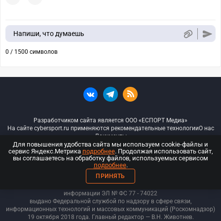
Напиши, что думаешь
0 / 1500 символов
Разработчиком сайта является ООО «ЕСПОРТ Медиа»
На сайте cybersport.ru применяются рекомендательные технологии
О нас
Документы
Для повышения удобства сайта мы используем cookie-файлы и
сервис Яндекс.Метрика
подробнее
. Продолжая использовать сайт,
© ООО «Киберспорт.ру» — Все права защищены
вы соглашаетесь на обработку файлов, используемых сервисом
подробнее
.
18+
ПРИНЯТЬ
ООО «Киберспорт.ру». Свидетельство о регистрации средств массовой
информации ЭЛ № ФС 77 - 74
022
выдано Федеральной службой по надзору в сфере связи,
информационных технологий и массовых коммуникаций (Роскомнадзор)
19 октября 2018 года. Главный редактор — В.Н. Животнев.