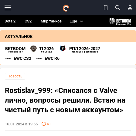
Dota 2
CS2
Мир танков
Еще
АКТУАЛЬНОЕ
BETBOOM
TI 2026
РПЛ 2026-2027
Реклама 18+
по Dota 2
таблица и расписание
EWC CS2
EWC R6
Новость
Rostislav_999: «Списался с Valve
лично, вопросы решили. Встаю на
чистый путь с новым аккаунтом»
16.01.2024 в 19:55
41