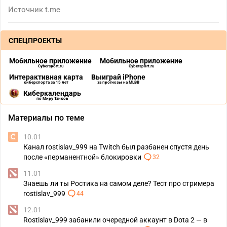
Источник
t.me
СПЕЦПРОЕКТЫ
Мобильное приложение
Мобильное приложение
Cybersport.ru
Cybersport.ru
Интерактивная карта
Выиграй iPhone
киберспорта за 15 лет
за прогнозы на MLBB
Киберкалендарь
по Миру Танков
Материалы по теме
10.01
Канал rostislav_999 на Twitch был разбанен спустя день
после «перманентной» блокировки
32
11.01
Знаешь ли ты Ростика на самом деле? Тест про стримера
rostislav_999
44
12.01
Rostislav_999 забанили очередной аккаунт в Dota 2 — в