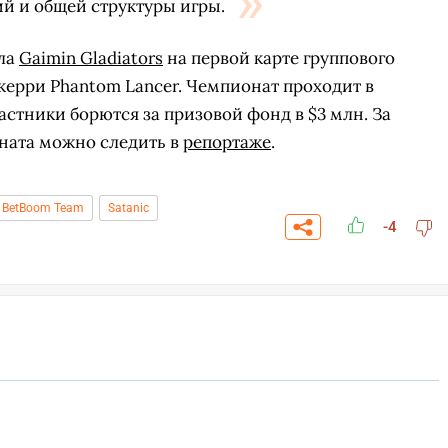
й и общей структуры игры.
ла
Gaimin Gladiators
на первой карте группового
а керри Phantom Lancer. Чемпионат проходит в
частники борются за призовой фонд в $3 млн. За
ната можно следить в
репортаже
.
BetBoom Team
Satanic
-4
СКАЧАТЬ НА
СК
ЙТИ
ВЫБРАТЬ
ANDROID