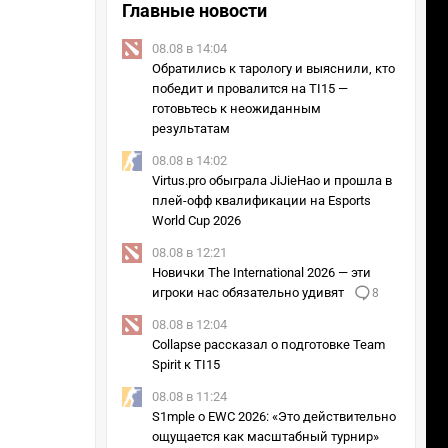
Главные новости
08.08 в 14:04
Обратились к тарологу и выяснили, кто
победит и провалится на TI15 —
готовьтесь к неожиданным
результатам
08.08 в 14:02
Virtus.pro обыграла JiJieHao и прошла в
плей-офф квалификации на Esports
World Cup 2026
08.08 в 12:21
Новички The International 2026 — эти
игроки нас обязательно удивят
8
08.08 в 12:04
Collapse рассказал о подготовке Team
Spirit к TI15
08.08 в 11:24
S1mple о EWC 2026: «Это действительно
ощущается как масштабный турнир»