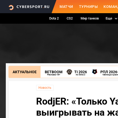
МАТЧИ
ТУРНИРЫ
КОМАН
Dota 2
CS2
Мир танков
Еще
АКТУАЛЬНОЕ
BETBOOM
TI 2026
РПЛ 2026
Реклама 18+
по Dota 2
таблица и рас
Новость
RodjER: «Только Ya
выигрывать на ж