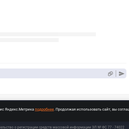
вис Яндекс.Метрика
подробнее
. Продолжая использовать сайт, вы согла
СПОРТ Медиа»
На сайте cybersport.ru применяются рекомендательные техноло
тельство о регистрации средств массовой информации ЭЛ № ФС 77 - 74
022