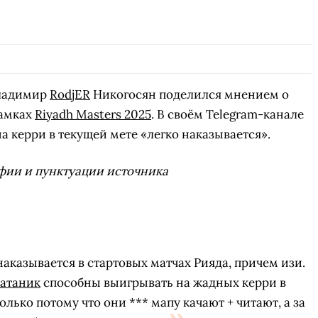
Владимир
RodjER
Никогосян поделился мнением о
рамках
Riyadh Masters 2025
. В своём Telegram-канале
а керри в текущей мете «легко наказывается».
фии и пунктуации источника
аказывается в стартовых матчах Рияда, причем изи.
атаник
способны выигрывать на жадных керри в
только потому что они *** мапу качают + читают, а за