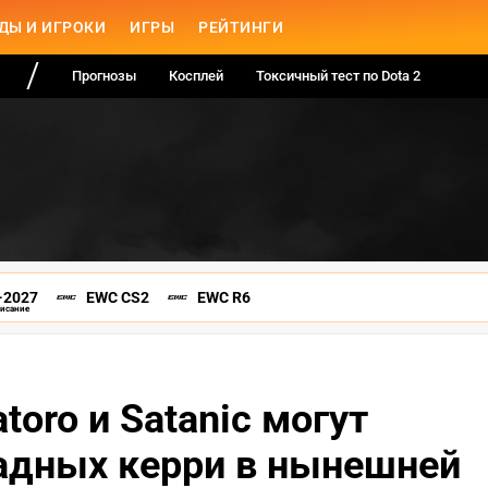
ДЫ И ИГРОКИ
ИГРЫ
РЕЙТИНГИ
Прогнозы
Косплей
Токсичный тест по Dota 2
-2027
EWC CS2
EWC R6
писание
toro и Satanic могут
адных керри в нынешней