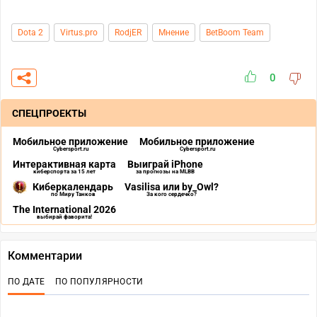
Dota 2
Virtus.pro
RodjER
Мнение
BetBoom Team
0
СПЕЦПРОЕКТЫ
Мобильное приложение
Мобильное приложение
Cybersport.ru
Cybersport.ru
Интерактивная карта
Выиграй iPhone
киберспорта за 15 лет
за прогнозы на MLBB
Киберкалендарь
Vasilisa или by_Owl?
по Миру Танков
За кого сердечко?
The International 2026
выбирай фаворита!
Комментарии
ПО ДАТЕ
ПО ПОПУЛЯРНОСТИ