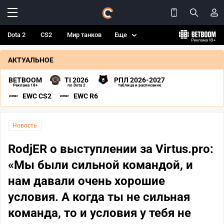
Dota 2
CS2
Мир танков
Еще
АКТУАЛЬНОЕ
BETBOOM
TI 2026
РПЛ 2026-2027
Реклама 18+
по Dota 2
таблица и расписание
EWC CS2
EWC R6
Новость
RodjER о выступлении за Virtus.pro:
«Мы были сильной командой, и
нам давали очень хорошие
условия. А когда ты не сильная
команда, то и условия у тебя не