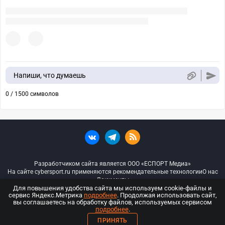
Напиши, что думаешь
0 / 1500 символов
Разработчиком сайта является ООО «ЕСПОРТ Медиа»
На сайте cybersport.ru применяются рекомендательные технологии
О нас
Документы
Для повышения удобства сайта мы используем cookie-файлы и
сервис Яндекс.Метрика
подробнее
. Продолжая использовать сайт,
© ООО «Киберспорт.ру» — Все права защищены
вы соглашаетесь на обработку файлов, используемых сервисом
подробнее
.
18+
ПРИНЯТЬ