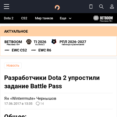
Dota 2
CS2
Мир танков
Еще
АКТУАЛЬНОЕ
BETBOOM
TI 2026
РПЛ 2026-2027
Реклама 18+
по Dota 2
таблица и расписание
EWC CS2
EWC R6
Новость
Разработчики Dota 2 упростили
задание Battle Pass
Ян «Winterrmute» Чернышов
17.06.2017 в 13:35
14
Общее: