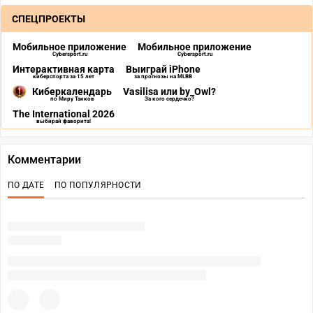
СПЕЦПРОЕКТЫ
Мобильное приложение
Мобильное приложение
Cybersport.ru
Cybersport.ru
Интерактивная карта
Выиграй iPhone
киберспорта за 15 лет
за прогнозы на MLBB
Киберкалендарь
Vasilisa или by_Owl?
по Миру Танков
За кого сердечко?
The International 2026
выбирай фаворита!
Комментарии
ПО ДАТЕ
ПО ПОПУЛЯРНОСТИ